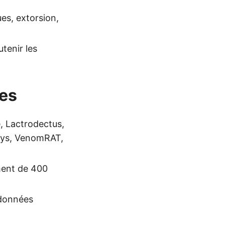
es, extorsion,
tenir les
ées
 Lactrodectus,
tys, VenomRAT,
ement de 400
 données