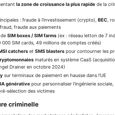
sentant
la zone de croissance la plus rapide
de la cri
ncipales : fraude à l’investissement (crypto),
BEC
, r
fraud, fraude aux paiements
 de
SIM boxes / SIM farms
(ex : réseau letton de 7 in
40 000 SIM cards, 49 millions de comptes créés)
MSI catchers
et
SMS blasters
pour contourner les p
cryptomonnaies
maturés en système CaaS (acquisitio
ngel Drainer en octobre 2024)
ay
sur terminaux de paiement en hausse dans l’UE
IA générative
pour personnaliser l’ingénierie sociale, 
ré-sélection des victimes
ure criminelle