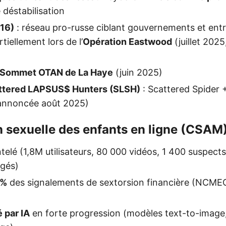
 déstabilisation
16)
: réseau pro-russe ciblant gouvernements et entr
iellement lors de l’
Opération Eastwood
(juillet 2025
Sommet OTAN de La Haye
(juin 2025)
ttered LAPSUS$ Hunters (SLSH)
: Scattered Spider 
annoncée août 2025)
n sexuelle des enfants en ligne (CSAM
lé (1,8M utilisateurs, 80 000 vidéos, 1 400 suspects 
égés)
0%
des signalements de sextorsion financière (NCME
 par IA
en forte progression (modèles text-to-image,