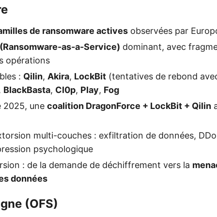
re
familles de ransomware actives
observées par Europ
 (Ransomware-as-a-Service)
dominant, avec fragme
s opérations
bles :
Qilin
,
Akira
,
LockBit
(tentatives de rebond avec
,
BlackBasta
,
Cl0p
,
Play
,
Fog
e 2025, une
coalition DragonForce + LockBit + Qilin
a
xtorsion multi-couches : exfiltration de données, DDo
 pression psychologique
torsion : de la demande de déchiffrement vers la
mena
des données
igne (OFS)