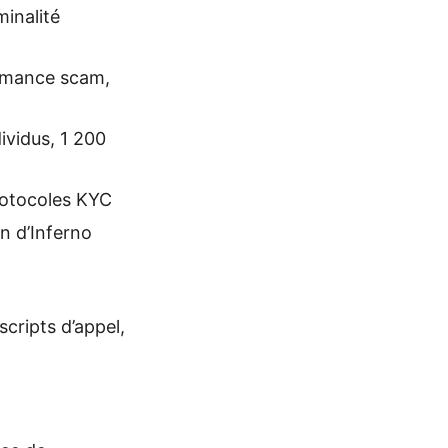
minalité
omance scam,
dividus, 1 200
rotocoles KYC
n d’Inferno
scripts d’appel,