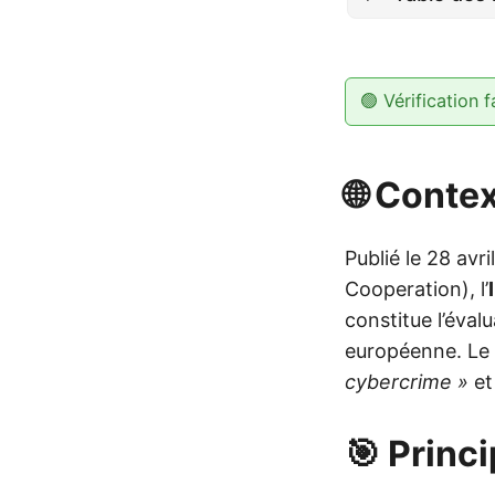
🟢 Vérification f
🌐 Conte
Publié le 28 avr
Cooperation), l’
constitue l’éval
européenne. Le r
cybercrime »
et
🎯 Princ