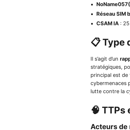
NoName057(
Réseau SIM b
CSAM IA
: 25
📋 Type d
Il s’agit d’un
rap
stratégiques, po
principal est de
cybermenaces pou
lutte contre la c
🧠 TTPs 
Acteurs de