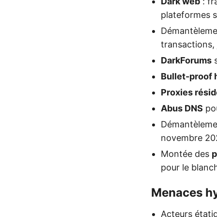
Dark web
: f
plateformes s
Démantèlemen
transactions,
DarkForums
s
Bullet-proof 
Proxies résid
Abus DNS
pou
Démantèleme
novembre 20
Montée des
p
pour le blanc
Menaces hy
Acteurs étati