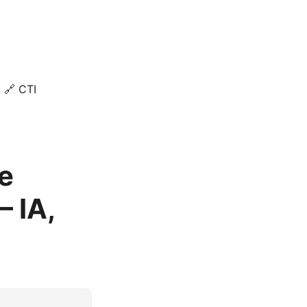
🔗 CTI
e
 IA,