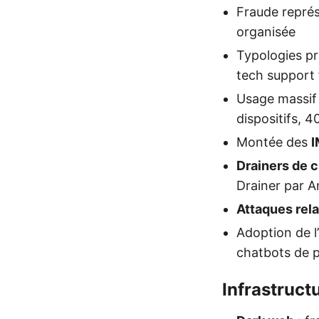
Fraude repré
organisée
Typologies pri
tech support 
Usage massif
dispositifs, 
Montée des
I
Drainers de 
Drainer par A
Attaques rel
Adoption de l’
chatbots de p
Infrastruct