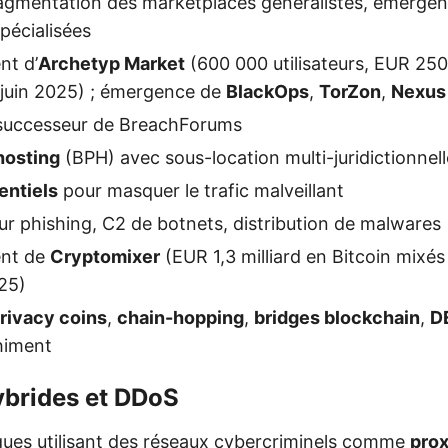
ragmentation des marketplaces généralistes, émerge
pécialisées
t d’
Archetyp Market
(600 000 utilisateurs, EUR 25
 juin 2025) ; émergence de
BlackOps
,
TorZon
,
Nexus
uccesseur de BreachForums
hosting
(BPH) avec sous-location multi-juridictionnell
entiels
pour masquer le trafic malveillant
r phishing, C2 de botnets, distribution de malwares
nt de
Cryptomixer
(EUR 1,3 milliard en Bitcoin mixés
25)
rivacy coins
,
chain-hopping
,
bridges blockchain
,
D
himent
brides et DDoS
ques utilisant des réseaux cybercriminels comme
prox