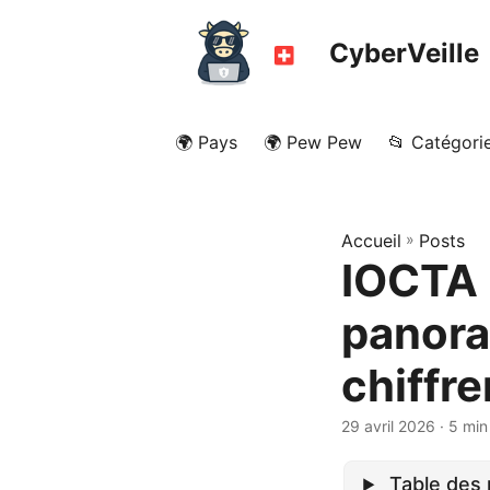
CyberVeille
🌍 Pays
🌍 Pew Pew
📂 Catégori
Accueil
»
Posts
IOCTA 
panora
chiffr
29 avril 2026
· 5 min
Table des 