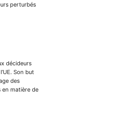
eurs perturbés
ux décideurs
 l’UE. Son but
sage des
s en matière de