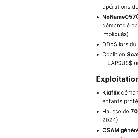
opérations de
NoName057(
démantelé part
impliqués)
DDoS lors du
Coalition
Sca
+ LAPSUS$ (
Exploitatio
Kidflix
démante
enfants prot
Hausse de
7
2024)
CSAM généré