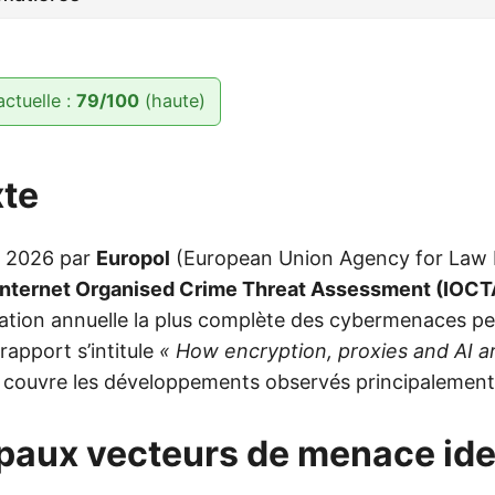
actuelle :
79/100
(haute)
xte
il 2026 par
Europol
(European Union Agency for Law
Internet Organised Crime Threat Assessment (IOCT
uation annuelle la plus complète des cybermenaces pe
apport s’intitule
« How encryption, proxies and AI 
 couvre les développements observés principalemen
ipaux vecteurs de menace ide