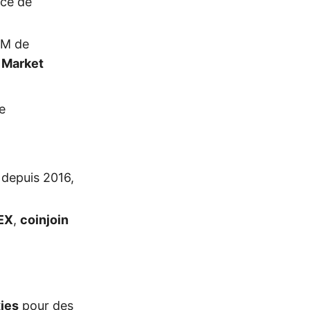
nce de
0M de
 Market
e
 depuis 2016,
EX
,
coinjoin
ies
pour des