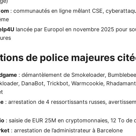
ge)
Com
: communautés en ligne mêlant CSE, cyberattaqu
rême
elp4U
lancée par Europol en novembre 2025 pour sou
eures
tions de police majeures cit
ndgame
: démantèlement de Smokeloader, Bumblebee,
ckloader, DanaBot, Trickbot, Warmcookie, Rhadaman
et
se
: arrestation de 4 ressortissants russes, avertiss
io
: saisie de EUR 25M en cryptomonnaies, 12 To de
rket
: arrestation de l’administrateur à Barcelone