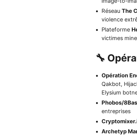
image-to-ima
Réseau
The 
violence ext
Plateforme
H
victimes min
🔧 Opéra
Opération E
Qakbot, Hija
Elysium botn
Phobos/8Ba
entreprises
Cryptomixer.
Archetyp Ma