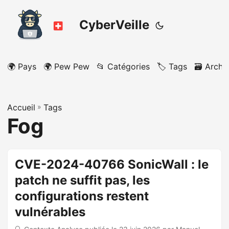
CyberVeille
🌍 Pays
🌍 Pew Pew
📂 Catégories
🏷️ Tags
🗃️ Archi
Accueil
»
Tags
Fog
CVE-2024-40766 SonicWall : le
patch ne suffit pas, les
configurations restent
vulnérables