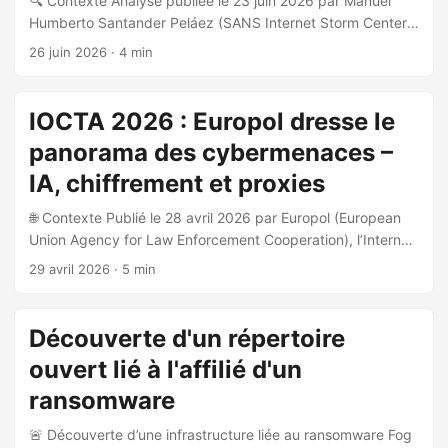
🔍 Contexte Analyse publiée le 23 juin 2026 par Manuel
Humberto Santander Peláez (SANS Internet Storm Center),
portant sur deux années d’exploitation active de CVE-
26 juin 2026
· 4 min
2024-40766, une vulnérabilité d’accès non autorisé (CVSS
9.3) dans SonicOS affectant les pare-feux Gen 5, Gen 6 et
Gen 7 de SonicWall. 🎯 Vulnérabilités concernées CVE-
IOCTA 2026 : Europol dresse le
2024-40766 : Improper access control dans SonicOS,
panorama des cybermenaces –
affectant l’interface de gestion et le service SSLVPN.
Advisory SNWLID-2024-0015 publié en août 2024. CVE-
IA, chiffrement et proxies
2024-12802 : Bypass d’authentification MFA sur SSLVPN
🌐 Contexte Publié le 28 avril 2026 par Europol (European
SonicWall, exploité in-the-wild dès février-mars 2026. Sur
Union Agency for Law Enforcement Cooperation), l’Internet
Gen 6, le patch firmware seul ne remédie pas la faille — 6
Organised Crime Threat Assessment (IOCTA) 2026
étapes manuelles de reconfiguration LDAP sont requises.
29 avril 2026
· 5 min
constitue l’évaluation annuelle la plus complète des
Les Gen 6 ont atteint leur end-of-life le 16 avril 2026, sans
cybermenaces pesant sur l’Union européenne. Le rapport
plus aucun patch de sécurité disponible. 👥 Acteurs de la
s’intitule « How encryption, proxies and AI are expanding
menace Akira ransomware : exploitation documentée
Découverte d'un répertoire
cybercrime » et couvre les développements observés
depuis septembre 2024, représentant 75% des intrusions.
ouvert lié à l'affilié d'un
principalement en 2025. 🎯 Principaux vecteurs de menace
Dwell time documenté sous 4 heures, certains cas en 55
identifiés Ransomware Plus de 120 familles de ransomware
ransomware
minutes. Fog ransomware : exploitation parallèle,
actives observées par Europol en 2025 Modèle RaaS
représentant ~25% des intrusions sur la même période. En
🚨 Découverte d’une infrastructure liée au ransomware Fog
(Ransomware-as-a-Service) dominant, avec fragmentation
octobre 2025, Huntress a documenté plus de 100 comptes