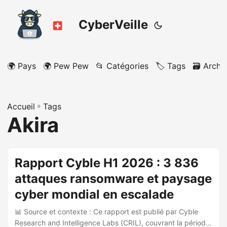
CyberVeille
🌍 Pays
🌍 Pew Pew
📂 Catégories
🏷️ Tags
🗃️ Archi
Accueil
»
Tags
Akira
Rapport Cyble H1 2026 : 3 836
attaques ransomware et paysage
cyber mondial en escalade
📊 Source et contexte : Ce rapport est publié par Cyble
Research and Intelligence Labs (CRIL), couvrant la période