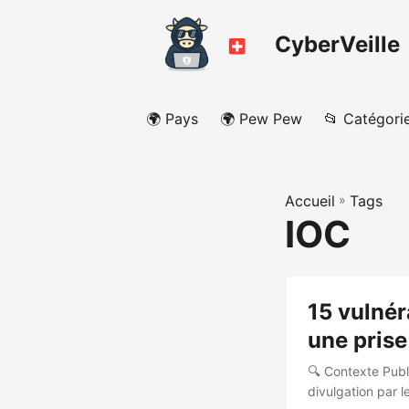
CyberVeille
🌍 Pays
🌍 Pew Pew
📂 Catégori
Accueil
»
Tags
IOC
15 vulné
une prise
🔍 Contexte Publ
divulgation par 