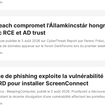
 cache très répandues, totalisant des dizaines de millions de télécha
in
 Vecteur d’attaque Le compte maintainer Jaredwray a été compromi
ons malveillantes. La première version malveillante, keyv@6.0.0, a ét
oins dix packages ont été affectés, dont certains en dehors des 
: @thiennq/docs-viewer@1.6.2). La compromission repose sur un hook
each compromet l'Államkincstár hongr
é au package.json. ...
 RCE et AD trust
lyse publiée le 3 août 2026 sur CyberThreat Report par Ferenc Frész
e de données apparue sur le forum DarkForums lors du premier wee
tre The Magyar Conquest. 🎯 Cible et acteur Le groupe ByteToBreach
in
 l’Államkincstár (Trésor public hongrois) et de l’MVH (Mezőgazdaság
 Hivatal), deux entités majeures du secteur public hongrois. Les donn
ente sur DarkForums. ...
de phishing exploite la vulnérabilité
 pour installer ScreenConnect
ce : BleepingComputer, publié le 5 août 2026. Proofpoint a découv
itant la récente divulgation d’une vulnérabilité affectant les portefeui
 un défaut de génération de nombres aléatoires ayant conduit au vo
in