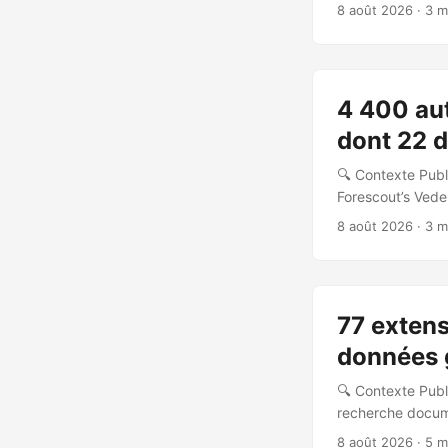
zero-touch provi
8 août 2026
· 3 m
à la conférence B
protocoles ZTP p
via des contrôleur
4 400 aut
dont 22 d
🔍 Contexte Publ
Forescout’s Veder
un avis conjoint
8 août 2026
· 3 m
dans au moins 12 
4 000 contrôleur
protocole EtherNet
77 extens
données g
🔍 Contexte Publ
recherche docume
juillet et le 1e
8 août 2026
· 5 m