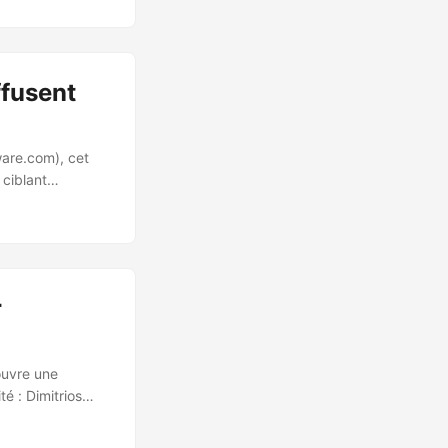
ails malveillants
dit now
 la participation
ompliance.com qui
fusent
are.com), cet
ciblant
 (788 confirmés)
paquet analysé,
ite aucun script
aîne d’infection
r
ouvre une
é : Dimitrios
avait été
 aux chercheurs.