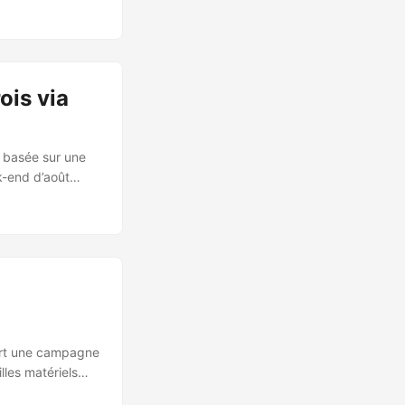
rgements
s et utilisé pour
é publiée à
namespaces keyv
 preinstall
ois via
, basée sur une
k-end d’août
 revendique la
i és
ées volées sont
ert une campagne
lles matériels
l estimé de 1