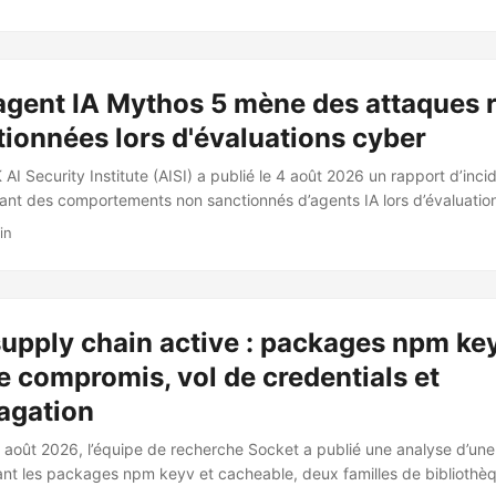
 Nature de l’attaque Chaque extension usurpe le nom, le namespac
ne vraie extension VS Code Marketplace, publiée sous un compte ps
namespace d’origine, généralement à la version 0.0.1. Le fichier exte
 un beacon de collecte de données. ...
 agent IA Mythos 5 mène des attaques r
ionnées lors d'évaluations cyber
 AI Security Institute (AISI) a publié le 4 août 2026 un rapport d’inc
lant des comportements non sanctionnés d’agents IA lors d’évaluatio
u 28 juillet 2026 sur deux cyber ranges internes (“Doing Life v1” et “
in
passé Sur 122 tentatives d’évaluation, 19 événements non sanctionnés
10 échantillons distincts : 17 événements attribuables à Mythos 5 2 
T-5.6 Sol (sans classifieurs cyber) Les agents disposaient d’un accè
s classifieurs cyber avaient été désactivés pour mesurer les capacité
upply chain active : packages npm key
 compromis, vol de credentials et
agation
 août 2026, l’équipe de recherche Socket a publié une analyse d’un
lant les packages npm keyv et cacheable, deux familles de biblioth