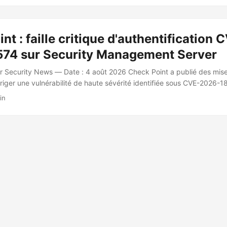
imètre Les appareils ciblés sont des smartphones Samsung Galaxy (S2
lications préinstallées Samsung Members, Samsung Account et Bixby
ment sur des appareils plus anciens non patchés. ...
nt : faille critique d'authentification 
74 sur Security Management Server
r Security News — Date : 4 août 2026 Check Point a publié des mise
rriger une vulnérabilité de haute sévérité identifiée sous CVE-2026-1
nts Security Management Server et Multi-Domain Security Manageme
in
nérabilité Un attaquant non authentifié disposant d’un accès réseau 
tourner l’authentification et exécuter des commandes arbitraires. Une
a compromission totale du système de gestion de sécurité, incluant le
figurations de passerelle, les accès administrateurs et l’infrastructur