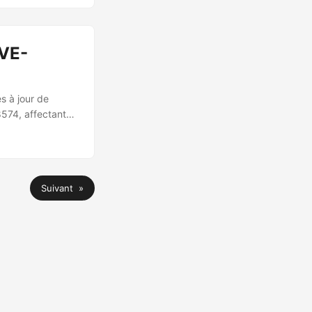
4, S25, Flip 7)
. L’attaque
CVE-
s à jour de
8574, affectant
nt Server. 🔍
au serveur de
 exploitation
s politiques de
Suivant »
e de sécurité