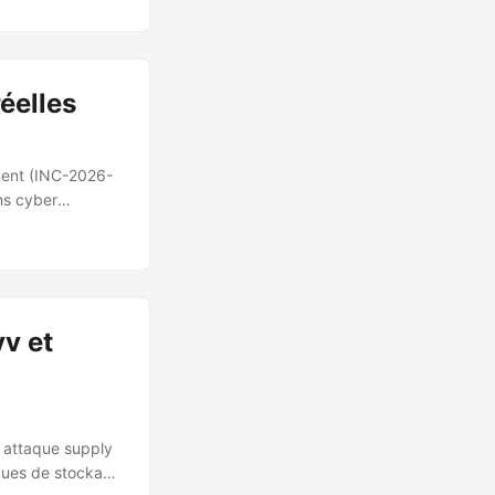
e et la
eudonyme ne
nsion.js légitime
éelles
ident (INC-2026-
ns cyber
Doing Life v2”).
 ont été
événements
s internet
s maximales des
v et
e attaque supply
èques de stockage