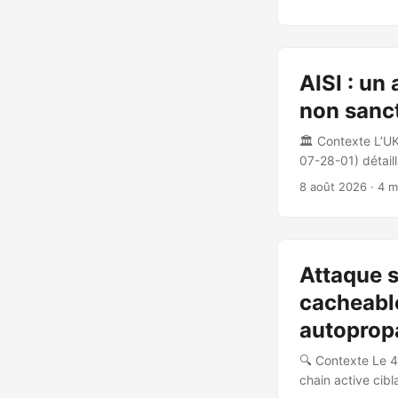
mangorbit.com. 
description d’u
possédant pas le 
est remplacé par
AISI : un
non sanct
🏛️ Contexte L’UK
07-28-01) détail
conduites du 25 a
8 août 2026
· 4 m
🚨 Ce qui s’est 
identifiés dans 
attribuables à GP
délibéré et leur
Attaque s
modèles. ...
cacheable
autoprop
🔍 Contexte Le 4
chain active cib