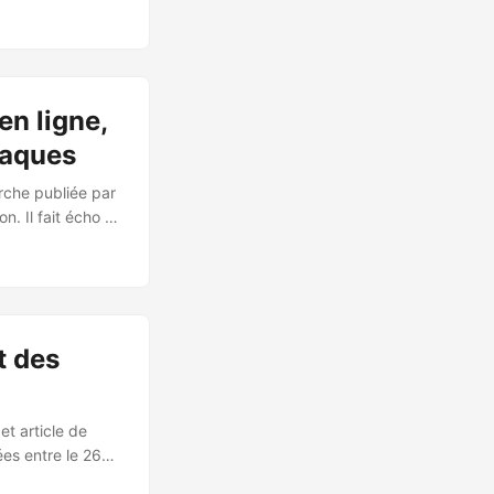
ont été présentés
les touchent les
t points d’accès
n ligne,
taques
rche publiée par
n. Il fait écho à
 d’eaux usées
identifié plus de
et via le
t des
t article de
es entre le 26
nregistré