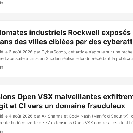
sioning (ZTP) de l’écosystème réseau TP-Link Omada. Les résultats 
in
lack Hat USA 2026 à Las Vegas. 🧩 Vulnérabilités identifiées Les fail
ermettant la configuration automatique de routeurs, commutateurs e
s cloud, matériels ou logiciels. Les problèmes identifiés incluent : ...
omates industriels Rockwell exposés e
ans des villes ciblées par des cyberat
ié le 6 août 2026 par CyberScoop, cet article s’appuie sur une reche
e Labs suite à un scan Shodan réalisé le lundi précédant la publicatio
 FBI/EPA confirmant des attaques contre des infrastructures d’eau et
in
États américains depuis le 27 juillet. 📊 Résultats du scan Le scan a 
s Rockwell Automation / Allen-Bradley exposés directement sur intern
/IP : ...
ions Open VSX malveillantes exfiltren
it et CI vers un domaine frauduleux
ié le 4 août 2026 par Ax Sharma et Cody Nash (Manifold Security), ce
nte la découverte de 77 extensions Open VSX contrefaites identifié
r août 2026, toutes communicant avec le même domaine nouvellement e
in