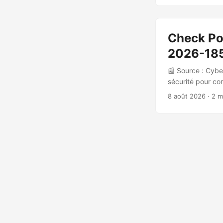
🎯 Cibles et pér
équipés des app
fonctionne égale
Check Poi
2026-185
📰 Source : Cybe
sécurité pour co
les environneme
8 août 2026
· 2 m
Nature de la vul
gestion peut con
réussie permet l
pare-feu, les con
gérée. ...