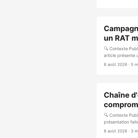
367 Bitcoins (~8
sont envoyés de
available”. Ils p
des utilisateurs 
Campagne
imite l’interface
un RAT mu
🔍 Contexte Pub
article présente
l’écosystème npm
8 août 2026
· 5 m
en utilisant des
checkout-mobile
d’installation (pr
via le fichier _help
Chaîne d'
comprome
🔍 Contexte Publ
présentation fai
Valsamaras (Micr
8 août 2026
· 3 m
démontrée en oc