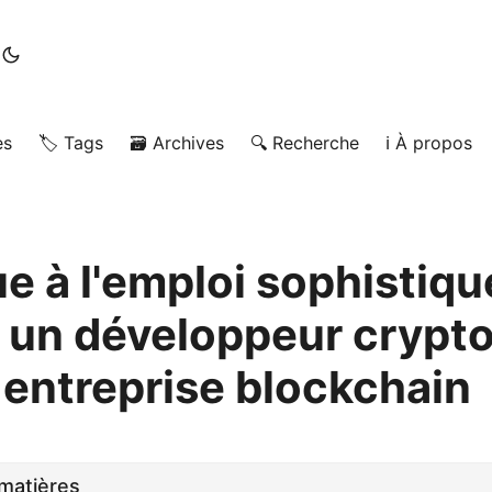
es
🏷️ Tags
🗃️ Archives
🔍 Recherche
ℹ️ À propos
e à l'emploi sophistiqu
t un développeur crypto
 entreprise blockchain
matières