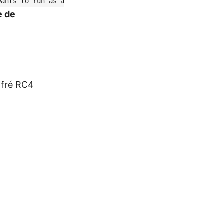
wants to run as a
e de
ffré RC4