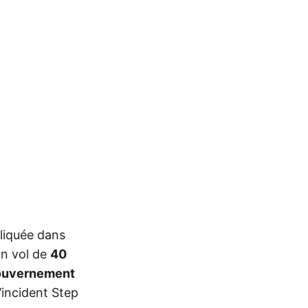
iquée dans
un vol de
40
gouvernement
l’incident Step