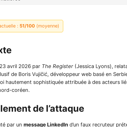
actuelle :
51/100
(moyenne)
xte
e 23 avril 2026 par
The Register
(Jessica Lyons), relata
usif de Boris Vujičić, développeur web basé en Serbie
oi hautement sophistiquée attribuée à des acteurs lié
ord-coréen.
lement de l’attaque
uté par un
message LinkedIn
d’un faux recruteur pré