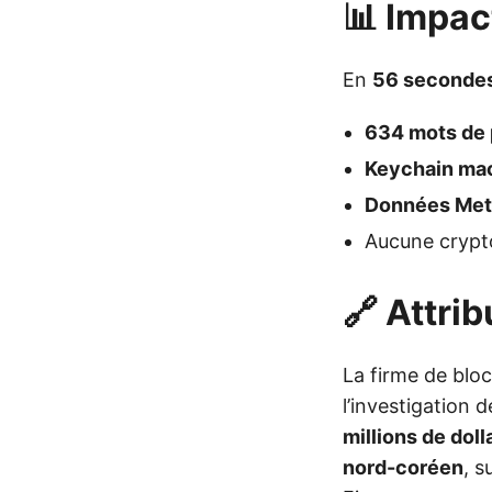
📊 Impac
En
56 seconde
634 mots de
Keychain m
Données Me
Aucune crypto
🔗 Attrib
La firme de blo
l’investigation
millions de doll
nord-coréen
, s