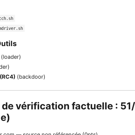
tch.sh
mdriver.sh
utils
(loader)
der)
 (RC4)
(backdoor)
 de vérification factuelle : 5
e)
r.com — source non référencée (0pts)