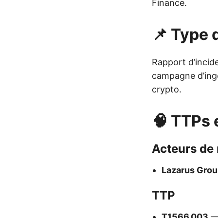
Finance.
📌 Type d
Rapport d’incid
campagne d’ingé
crypto.
🧠 TTPs 
Acteurs de
Lazarus Gro
TTP
T1566.003
— 