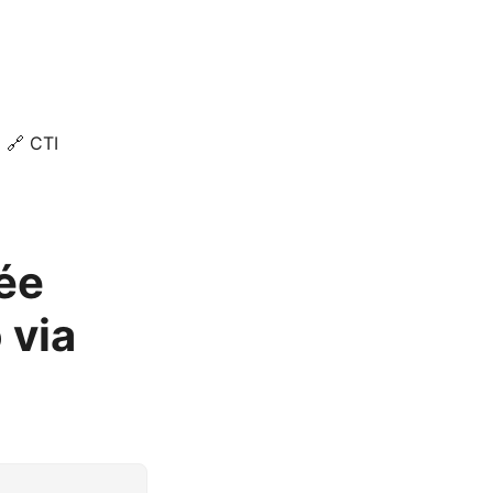
🔗 CTI
ée
 via