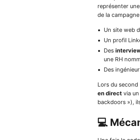
représenter une
de la campagne
Un site web d
Un profil Lin
Des
intervie
une RH nommé
Des ingénieur
Lors du second 
en direct
via un 
backdoors »), il
💻 Méca