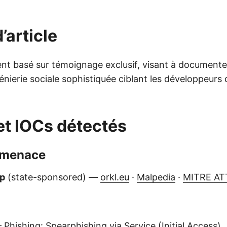
’article
ent basé sur témoignage exclusif, visant à documente
nierie sociale sophistiquée ciblant les développeurs 
et IOCs détectés
 menace
up
(state-sponsored) —
orkl.eu
·
Malpedia
·
MITRE A
Phishing: Spearphishing via Service (Initial Access)