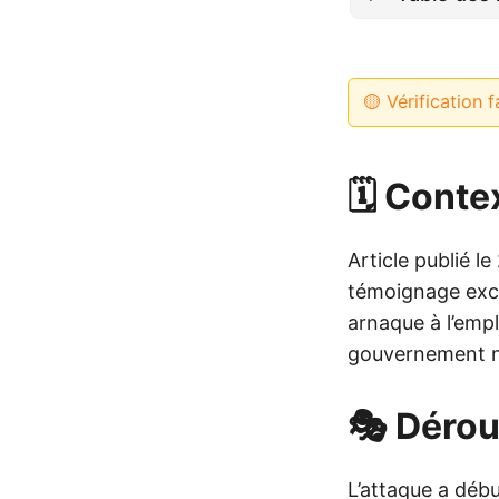
🟡 Vérification f
🗓️ Conte
Article publié l
témoignage excl
arnaque à l’empl
gouvernement n
🎭 Dérou
L’attaque a déb