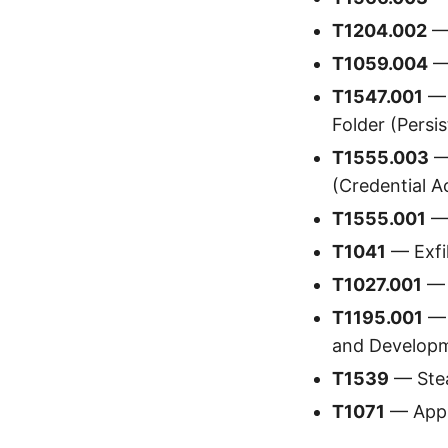
T1204.002
— 
T1059.004
— 
T1547.001
— 
Folder (Persi
T1555.003
— 
(Credential A
T1555.001
— 
T1041
— Exfil
T1027.001
— 
T1195.001
— 
and Developme
T1539
— Stea
T1071
— Appl