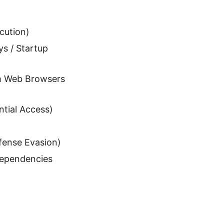
cution)
s / Startup
om Web Browsers
tial Access)
fense Evasion)
ependencies