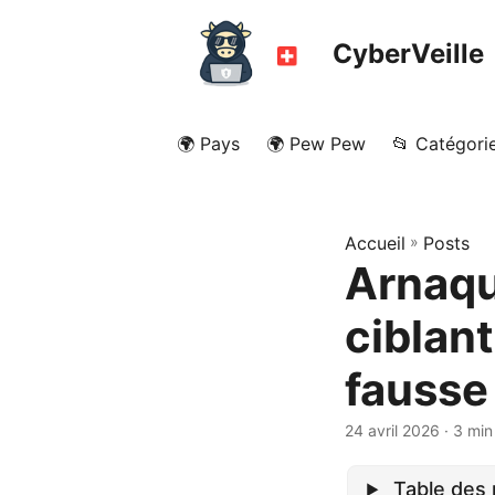
CyberVeille
🌍 Pays
🌍 Pew Pew
📂 Catégori
Accueil
»
Posts
Arnaqu
ciblan
fausse
24 avril 2026
· 3 min
Table des 