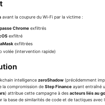
t
s
avant la coupure du Wi-Fi par la victime :
 passe Chrome
exfiltrés
acOS
exfiltré
taMask
exfiltrées
 volée (intervention rapide)
ution
ckchain intelligence
zeroShadow
(précédemment impl
 de la compromission de
Step Finance
ayant entraîné 
ars
) attribue cette campagne à des
acteurs liés au 
ur la base de similarités de code et de tactiques avec 