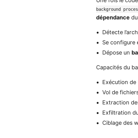
Une fois le cod
background proces
dépendance
du 
Détecte l’arc
Se configure
Dépose un
ba
Capacités du ba
Exécution de
Vol de fichier
Extraction d
Exfiltration 
Ciblage des w