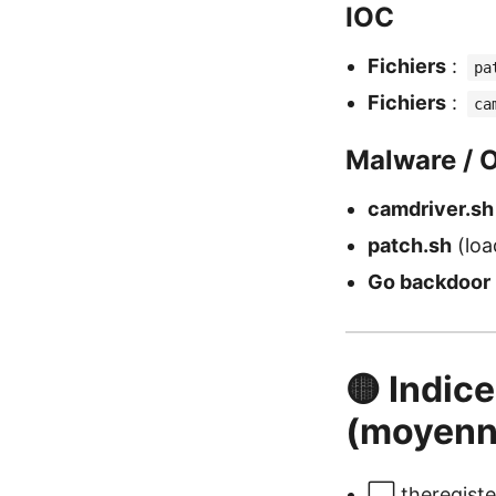
IOC
Fichiers
:
pa
Fichiers
:
ca
Malware / O
camdriver.sh
patch.sh
(loa
Go backdoor
🟡 Indice
(moyenn
⬜ theregiste