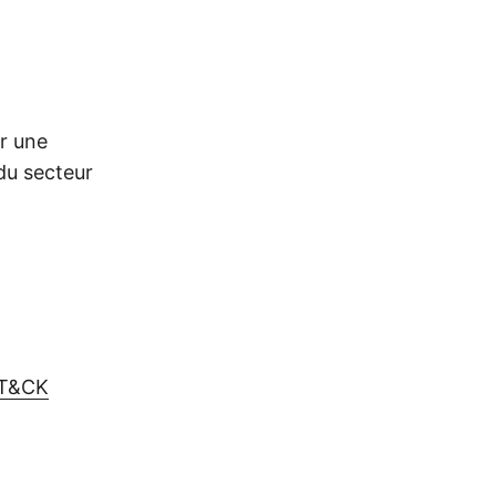
r une
du secteur
TT&CK