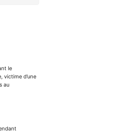
nt le
, victime d’une
s au
tendant