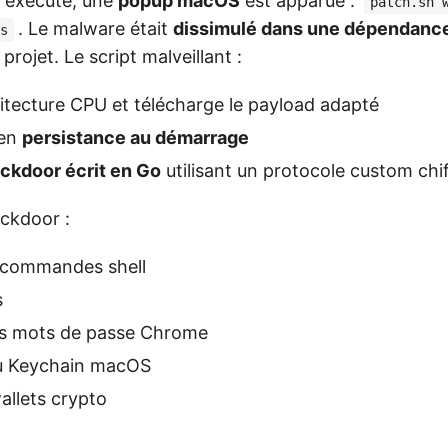
e exécuté, une
popup macOS
est apparue :
patch.sh 
. Le malware était
dissimulé dans une dépendanc
s
projet. Le script malveillant :
hitecture CPU et télécharge le payload adapté
 en
persistance au démarrage
ckdoor écrit en Go
utilisant un protocole custom chi
ckdoor :
 commandes shell
s
es mots de passe Chrome
du Keychain macOS
allets crypto