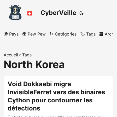
CyberVeille
🌍 Pays
🌍 Pew Pew
📂 Catégories
🏷️ Tags
🗃️ Archi
Accueil
»
Tags
North Korea
Void Dokkaebi migre
InvisibleFerret vers des binaires
Cython pour contourner les
détections