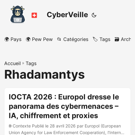
CyberVeille
🌍 Pays
🌍 Pew Pew
📂 Catégories
🏷️ Tags
🗃️ Archi
Accueil
»
Tags
Rhadamantys
IOCTA 2026 : Europol dresse le
panorama des cybermenaces –
IA, chiffrement et proxies
🌐 Contexte Publié le 28 avril 2026 par Europol (European
Union Agency for Law Enforcement Cooperation), l’Internet