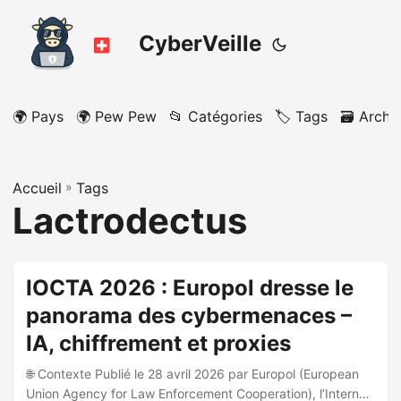
CyberVeille
🌍 Pays
🌍 Pew Pew
📂 Catégories
🏷️ Tags
🗃️ Archi
Accueil
»
Tags
Lactrodectus
IOCTA 2026 : Europol dresse le
panorama des cybermenaces –
IA, chiffrement et proxies
🌐 Contexte Publié le 28 avril 2026 par Europol (European
Union Agency for Law Enforcement Cooperation), l’Internet