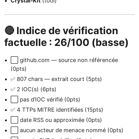
Crystal-Kit
(tool)
🔴 Indice de vérification
factuelle : 26/100 (basse)
⬜ github.com — source non référencée
(0pts)
✅ 807 chars — extrait court (5pts)
✅ 2 IOC(s) (6pts)
⬜ pas d’IOC vérifié (0pts)
✅ 4 TTPs MITRE identifiées (15pts)
⬜ date RSS ou approximée (0pts)
⬜ aucun acteur de menace nommé (0pts)