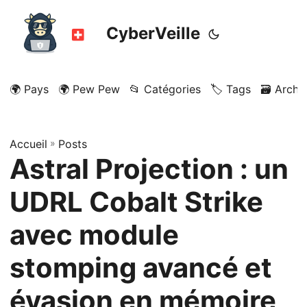
CyberVeille
🌍 Pays
🌍 Pew Pew
📂 Catégories
🏷️ Tags
🗃️ Archi
Accueil
»
Posts
Astral Projection : un
UDRL Cobalt Strike
avec module
stomping avancé et
évasion en mémoire