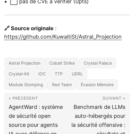
⬜ pas de CVE à vérifier (0pts)
🔗 Source originale
:
https://github.com/KuwaitiSt/Astral_Projection
Astral Projection
Cobalt Strike
Crystal Palace
Crystal-Kit
IOC
TTP
UDRL
Module Stomping
Red Team
Évasion Mémoire
« PRÉCÉDENT
SUIVANT »
AgentWard : système
Benchmark de LLMs
de sécurité open
auto-hébergés pour
source pour agents
la sécurité offensive :
IA avec défense en
résultats et