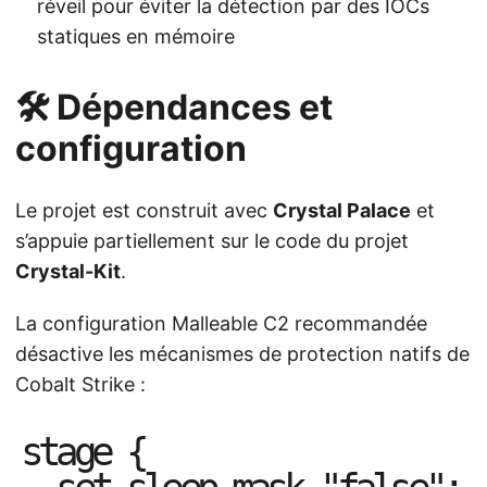
réveil pour éviter la détection par des IOCs
statiques en mémoire
🛠️ Dépendances et
configuration
Le projet est construit avec
Crystal Palace
et
s’appuie partiellement sur le code du projet
Crystal-Kit
.
La configuration Malleable C2 recommandée
désactive les mécanismes de protection natifs de
Cobalt Strike :
s
t
a
g
e
{