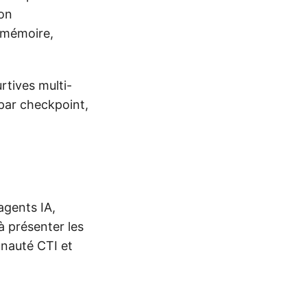
ion
e mémoire,
rtives multi-
 par checkpoint,
agents IA,
 présenter les
unauté CTI et