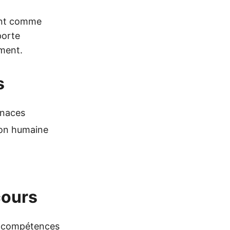
ment comme
porte
ment.
s
enaces
ion humaine
cours
e compétences