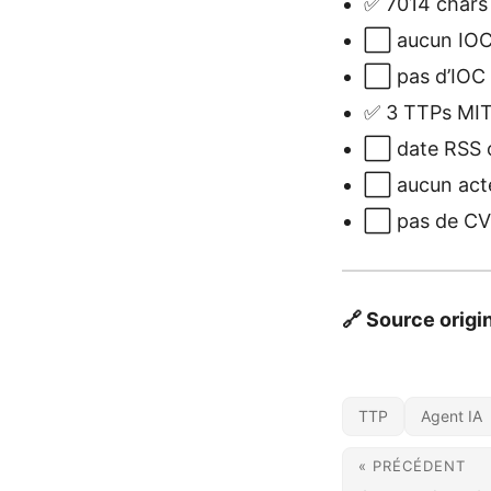
✅ 7014 chars 
⬜ aucun IOC 
⬜ pas d’IOC à
✅ 3 TTPs MITR
⬜ date RSS o
⬜ aucun act
⬜ pas de CVE 
🔗 Source origi
TTP
Agent IA
« PRÉCÉDENT