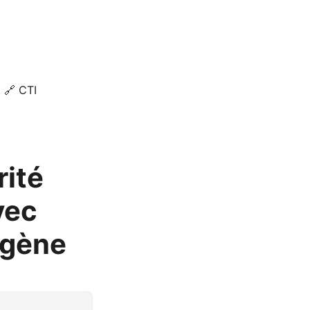
🔗 CTI
rité
vec
ogène