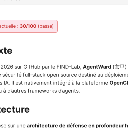
actuelle :
30/100
(basse)
xte
il 2026 sur GitHub par le FIND-Lab,
AgentWard
(玄甲) 
e sécurité full-stack open source destiné au déploieme
s IA. Il est nativement intégré à la plateforme
OpenC
u à d’autres frameworks d’agents.
tecture
se sur une
architecture de défense en profondeur 