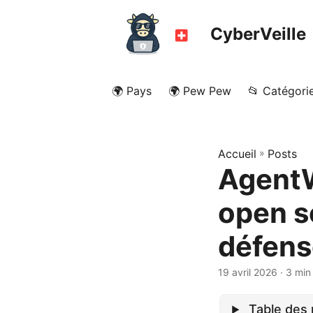
CyberVeille
🌍 Pays
🌍 Pew Pew
📂 Catégori
Accueil
»
Posts
AgentW
open s
défens
19 avril 2026
· 3 min
Table des 