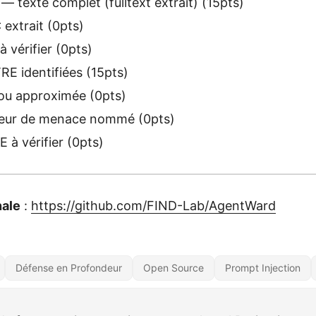
— texte complet (fulltext extrait) (15pts)
extrait (0pts)
 vérifier (0pts)
E identifiées (15pts)
u approximée (0pts)
eur de menace nommé (0pts)
à vérifier (0pts)
nale
:
https://github.com/FIND-Lab/AgentWard
Défense en Profondeur
Open Source
Prompt Injection