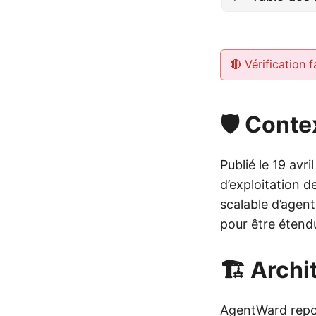
🔴 Vérification f
🛡️ Conte
Publié le 19 avr
d’exploitation d
scalable d’agent
pour être étend
🏗️ Archi
AgentWard repo