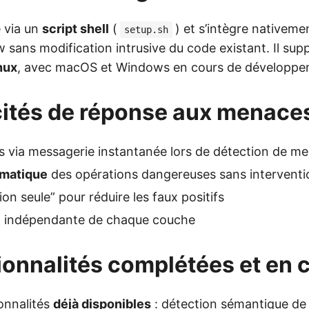
e via un
script shell
(
) et s’intègre native
setup.sh
 sans modification intrusive du code existant. Il sup
nux
, avec macOS et Windows en cours de développe
ités de réponse aux menace
es via messagerie instantanée lors de détection de m
omatique
des opérations dangereuses sans intervent
on seule” pour réduire les faux positifs
n indépendante de chaque couche
ionnalités complétées et en 
ionnalités
déjà disponibles
: détection sémantique d