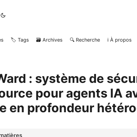
es
🏷️ Tags
🗃️ Archives
🔍 Recherche
ℹ️ À propos
ard : système de sécu
ource pour agents IA a
e en profondeur hétér
matières