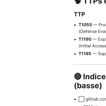
🧠 TTPs 
TTP
T1055
— Proc
(Defense Eva
T1190
— Explo
(Initial Acces
T1195
— Supp
🔴 Indice
(basse)
⬜ github.com