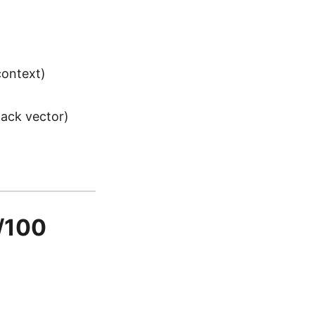
context)
tack vector)
0/100