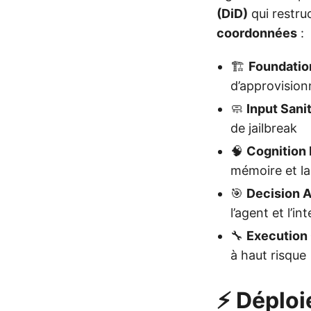
(DiD)
qui restru
coordonnées
:
🏗️
Foundatio
d’approvision
🧼
Input Sani
de jailbreak
🧠
Cognition 
mémoire et la
🎯
Decision 
l’agent et l’in
🔧
Execution 
à haut risque
⚡ Déploi