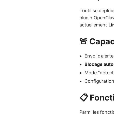
L’outil se déploi
plugin OpenClaw
actuellement
Li
🚨 Capac
Envoi d’alert
Blocage aut
Mode “détecti
Configuratio
📋 Fonct
Parmi les fonct