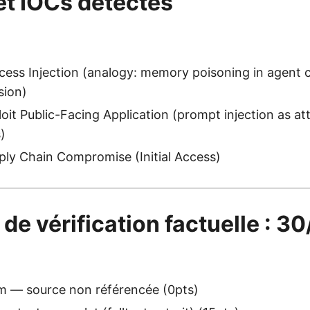
et IOCs détectés
ess Injection (analogy: memory poisoning in agent 
sion)
it Public-Facing Application (prompt injection as at
s)
ly Chain Compromise (Initial Access)
 de vérification factuelle : 3
 — source non référencée (0pts)