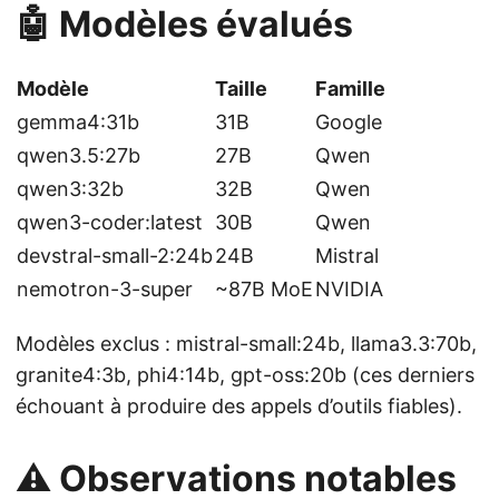
🤖 Modèles évalués
Modèle
Taille
Famille
gemma4:31b
31B
Google
qwen3.5:27b
27B
Qwen
qwen3:32b
32B
Qwen
qwen3-coder:latest
30B
Qwen
devstral-small-2:24b
24B
Mistral
nemotron-3-super
~87B MoE
NVIDIA
Modèles exclus : mistral-small:24b, llama3.3:70b,
granite4:3b, phi4:14b, gpt-oss:20b (ces derniers
échouant à produire des appels d’outils fiables).
⚠️ Observations notables