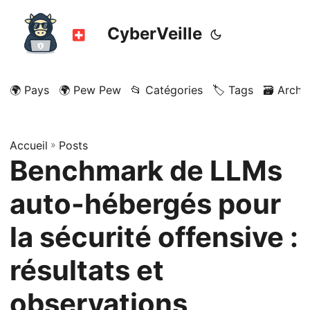
CyberVeille
🌍 Pays
🌍 Pew Pew
📂 Catégories
🏷️ Tags
🗃️ Archi
Accueil
»
Posts
Benchmark de LLMs
auto-hébergés pour
la sécurité offensive :
résultats et
observations