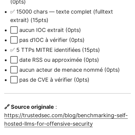
(0pts)
✅ 15000 chars — texte complet (fulltext
extrait) (15pts)
⬜ aucun IOC extrait (0pts)
⬜ pas d’IOC à vérifier (0pts)
✅ 5 TTPs MITRE identifiées (15pts)
⬜ date RSS ou approximée (0pts)
⬜ aucun acteur de menace nommé (0pts)
⬜ pas de CVE à vérifier (0pts)
🔗 Source originale
:
https://trustedsec.com/blog/benchmarking-self-
hosted-llms-for-offensive-security