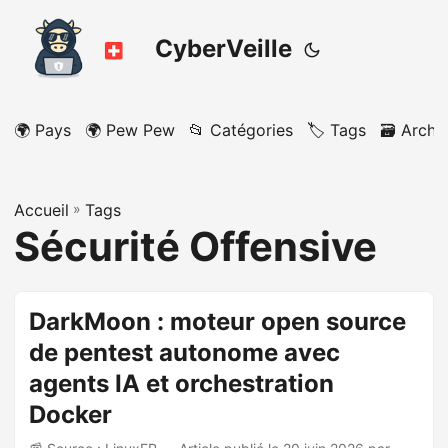
CyberVeille
🌍 Pays
🌍 Pew Pew
📂 Catégories
🏷️ Tags
🗃️ Archi
Accueil
»
Tags
Sécurité Offensive
DarkMoon : moteur open source
de pentest autonome avec
agents IA et orchestration
Docker