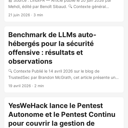
📰 Source : LinuxFR — Article publié le 20 juin 2026 par
Mehdi, édité par Benoît Sibaud. 🔍 Contexte général
DarkMoon est un moteur de pentest automatisé open
21 juin 2026
· 3 min
source publié sous licence GNU GPLv3. Le projet est récent
: premier commit en novembre 2025, dépôt rendu public
en mai 2026, avec environ 500 clonages et 1300
Benchmark de LLMs auto-
téléchargements d’images Docker au moment de la
hébergés pour la sécurité
publication. ⚙️ Architecture et fonctionnement L’outil repose
sur trois composants principaux : ...
offensive : résultats et
observations
🔍 Contexte Publié le 14 avril 2026 sur le blog de
TrustedSec par Brandon McGrath, cet article présente un
benchmark rigoureux de six modèles de langage (LLM)
19 avril 2026
· 2 min
auto-hébergés pour des tâches de sécurité offensive, en
réponse au constat que la majorité des travaux existants
s’appuient sur des modèles cloud (GPT-4) avec des
YesWeHack lance le Pentest
challenges CTF guidés. 🧪 Méthodologie Le benchmark
Autonome et le Pentest Continu
utilise un harnais minimal et délibérément naïf : Cible :
OWASP Juice Shop dans un conteneur Docker Outils
pour couvrir la gestion de
fournis aux modèles : http_request et encode_payload