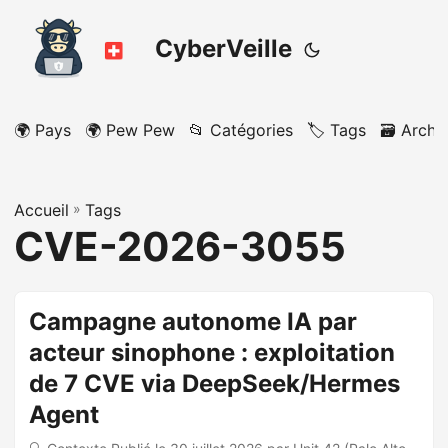
CyberVeille
🌍 Pays
🌍 Pew Pew
📂 Catégories
🏷️ Tags
🗃️ Archi
Accueil
»
Tags
CVE-2026-3055
Campagne autonome IA par
acteur sinophone : exploitation
de 7 CVE via DeepSeek/Hermes
Agent