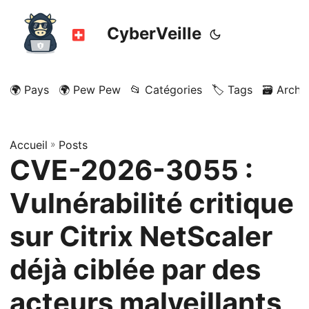
CyberVeille
🌍 Pays
🌍 Pew Pew
📂 Catégories
🏷️ Tags
🗃️ Archi
Accueil
»
Posts
CVE-2026-3055 :
Vulnérabilité critique
sur Citrix NetScaler
déjà ciblée par des
acteurs malveillants