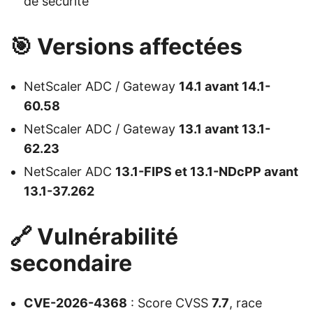
de sécurité
🎯 Versions affectées
NetScaler ADC / Gateway
14.1 avant 14.1-
60.58
NetScaler ADC / Gateway
13.1 avant 13.1-
62.23
NetScaler ADC
13.1-FIPS et 13.1-NDcPP avant
13.1-37.262
🔗 Vulnérabilité
secondaire
CVE-2026-4368
: Score CVSS
7.7
, race