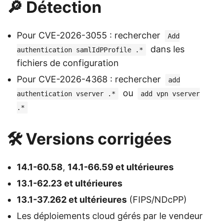
🔎 Détection
Pour CVE-2026-3055 : rechercher
Add
dans les
authentication samlIdPProfile .*
fichiers de configuration
Pour CVE-2026-4368 : rechercher
add
ou
authentication vserver .*
add vpn vserver
.*
🛠️ Versions corrigées
14.1-60.58
,
14.1-66.59 et ultérieures
13.1-62.23 et ultérieures
13.1-37.262 et ultérieures
(FIPS/NDcPP)
Les déploiements cloud gérés par le vendeur