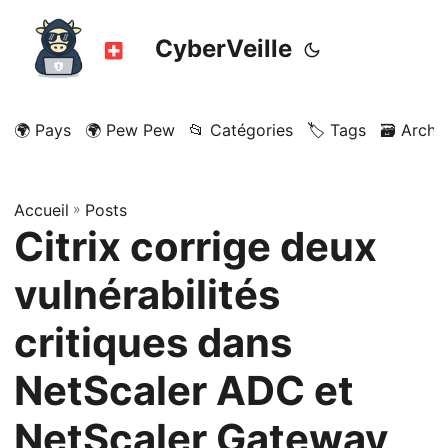
CyberVeille
🌍 Pays
🌍 Pew Pew
📂 Catégories
🏷️ Tags
🗃️ Archi
Accueil
»
Posts
Citrix corrige deux
vulnérabilités
critiques dans
NetScaler ADC et
NetScaler Gateway