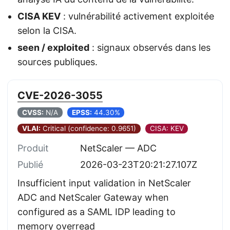
CISA KEV
: vulnérabilité activement exploitée
selon la CISA.
seen / exploited
: signaux observés dans les
sources publiques.
CVE-2026-3055
CVSS:
N/A
EPSS:
44.30%
VLAI:
Critical (confidence: 0.9651)
CISA: KEV
Produit
NetScaler — ADC
Publié
2026-03-23T20:21:27.107Z
Insufficient input validation in NetScaler
ADC and NetScaler Gateway when
configured as a SAML IDP leading to
memory overread