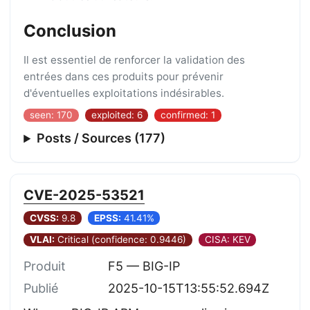
Conclusion
Il est essentiel de renforcer la validation des
entrées dans ces produits pour prévenir
d'éventuelles exploitations indésirables.
seen: 170
exploited: 6
confirmed: 1
Posts / Sources (177)
CVE-2025-53521
CVSS:
9.8
EPSS:
41.41%
VLAI:
Critical (confidence: 0.9446)
CISA: KEV
Produit
F5 — BIG-IP
Publié
2025-10-15T13:55:52.694Z