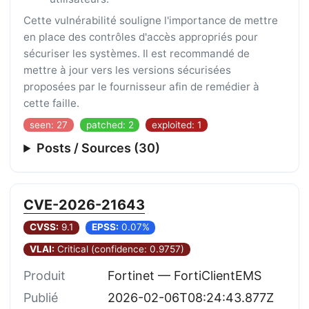
Cette vulnérabilité souligne l'importance de mettre
en place des contrôles d'accès appropriés pour
sécuriser les systèmes. Il est recommandé de
mettre à jour vers les versions sécurisées
proposées par le fournisseur afin de remédier à
cette faille.
seen: 27
patched: 2
exploited: 1
Posts / Sources (30)
CVE-2026-21643
CVSS:
9.1
EPSS:
0.07%
VLAI:
Critical (confidence: 0.9757)
Produit
Fortinet — FortiClientEMS
Publié
2026-02-06T08:24:43.877Z