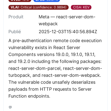
VLAI:
Critical (confidence: 0.9894)
CISA: KEV
Produit
Meta — react-server-dom-
webpack
Publié
2025-12-03T15:40:56.894Z
A pre-authentication remote code execution
vulnerability exists in React Server
Components versions 19.0.0, 19.1.0, 19.1.1,
and 19.2.0 including the following packages:
react-server-dom-parcel, react-server-dom-
turbopack, and react-server-dom-webpack.
The vulnerable code unsafely deserializes
payloads from HTTP requests to Server
Function endpoints.
💬