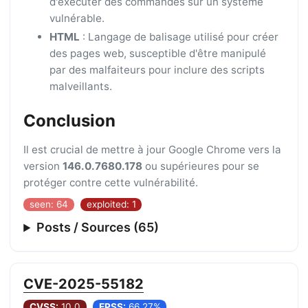
d'exécuter des commandes sur un système
vulnérable.
HTML
: Langage de balisage utilisé pour créer
des pages web, susceptible d'être manipulé
par des malfaiteurs pour inclure des scripts
malveillants.
Conclusion
Il est crucial de mettre à jour Google Chrome vers la
version
146.0.7680.178
ou supérieures pour se
protéger contre cette vulnérabilité.
seen: 64
exploited: 1
Posts / Sources (65)
CVE-2025-55182
CVSS:
10.0
EPSS:
66.27%