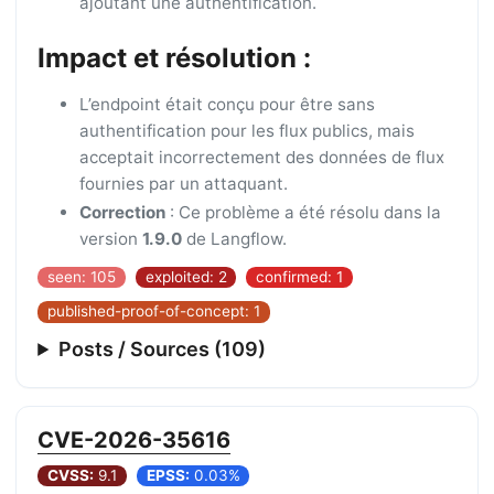
ajoutant une authentification.
Impact et résolution :
L’endpoint était conçu pour être sans
authentification pour les flux publics, mais
acceptait incorrectement des données de flux
fournies par un attaquant.
Correction
: Ce problème a été résolu dans la
version
1.9.0
de Langflow.
seen: 105
exploited: 2
confirmed: 1
published-proof-of-concept: 1
Posts / Sources (109)
CVE-2026-35616
CVSS:
9.1
EPSS:
0.03%