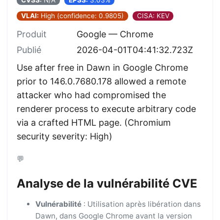
CVSS:
N/A
EPSS:
3.03%
VLAI:
High (confidence: 0.9805)
CISA: KEV
Produit
Google — Chrome
Publié
2026-04-01T04:41:32.723Z
Use after free in Dawn in Google Chrome
prior to 146.0.7680.178 allowed a remote
attacker who had compromised the
renderer process to execute arbitrary code
via a crafted HTML page. (Chromium
security severity: High)
💬
Analyse de la vulnérabilité CVE
Vulnérabilité
: Utilisation après libération dans
Dawn, dans Google Chrome avant la version