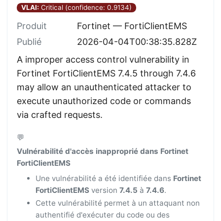
VLAI:
Critical (confidence: 0.9134)
Produit
Fortinet — FortiClientEMS
Publié
2026-04-04T00:38:35.828Z
A improper access control vulnerability in
Fortinet FortiClientEMS 7.4.5 through 7.4.6
may allow an unauthenticated attacker to
execute unauthorized code or commands
via crafted requests.
💬
Vulnérabilité d'accès inapproprié dans Fortinet
FortiClientEMS
Une vulnérabilité a été identifiée dans
Fortinet
FortiClientEMS
version
7.4.5
à
7.4.6
.
Cette vulnérabilité permet à un attaquant non
authentifié d'exécuter du code ou des