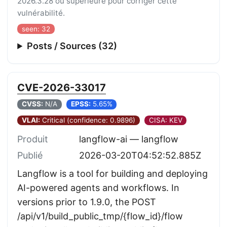
2026.3.28 ou supérieure pour corriger cette
vulnérabilité.
seen: 32
Posts / Sources (32)
CVE-2026-33017
CVSS:
N/A
EPSS:
5.65%
VLAI:
Critical (confidence: 0.9896)
CISA: KEV
Produit
langflow-ai — langflow
Publié
2026-03-20T04:52:52.885Z
Langflow is a tool for building and deploying
AI-powered agents and workflows. In
versions prior to 1.9.0, the POST
/api/v1/build_public_tmp/{flow_id}/flow