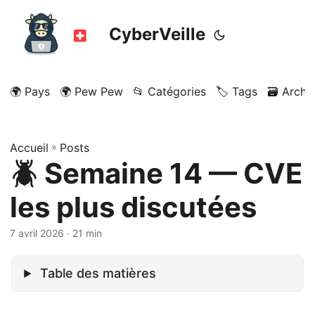
CyberVeille
🌍 Pays
🌍 Pew Pew
📂 Catégories
🏷️ Tags
🗃️ Archi
Accueil
»
Posts
🪲 Semaine 14 — CVE
les plus discutées
7 avril 2026
· 21 min
Table des matières