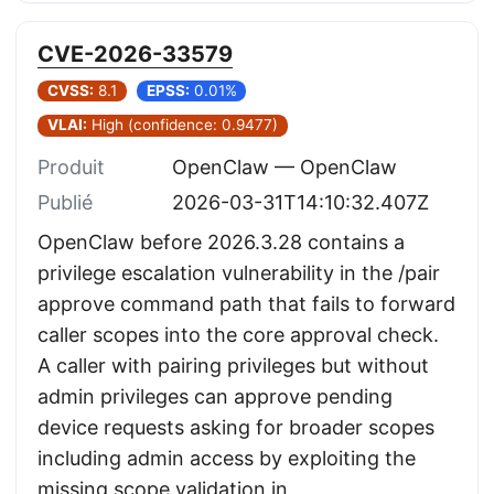
CVE-2026-33579
CVSS:
8.1
EPSS:
0.01%
VLAI:
High (confidence: 0.9477)
Produit
OpenClaw — OpenClaw
Publié
2026-03-31T14:10:32.407Z
OpenClaw before 2026.3.28 contains a
privilege escalation vulnerability in the /pair
approve command path that fails to forward
caller scopes into the core approval check.
A caller with pairing privileges but without
admin privileges can approve pending
device requests asking for broader scopes
including admin access by exploiting the
missing scope validation in