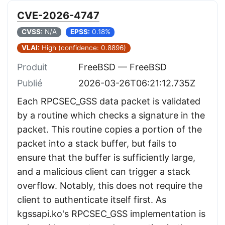
CVE-2026-4747
CVSS:
N/A
EPSS:
0.18%
VLAI:
High (confidence: 0.8896)
Produit
FreeBSD — FreeBSD
Publié
2026-03-26T06:21:12.735Z
Each RPCSEC_GSS data packet is validated
by a routine which checks a signature in the
packet. This routine copies a portion of the
packet into a stack buffer, but fails to
ensure that the buffer is sufficiently large,
and a malicious client can trigger a stack
overflow. Notably, this does not require the
client to authenticate itself first. As
kgssapi.ko's RPCSEC_GSS implementation is