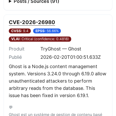
Posts / Sources (91)
CVE-2026-26980
CVSS:
9.4
EPSS:
56.66%
VLAI:
Critical (confidence: 0.4818)
Produit
TryGhost — Ghost
Publié
2026-02-20T01:00:51.633Z
Ghost is a Node.js content management
system. Versions 3.24.0 through 6.19.0 allow
unauthenticated attackers to perform
arbitrary reads from the database. This
issue has been fixed in version 6.19.1.
💬
Ghost est un système de gestion de contenu basé