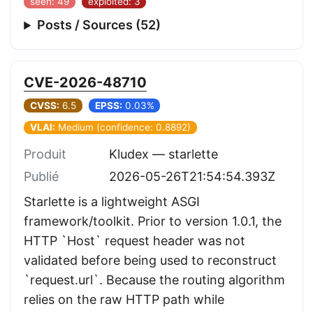
seen: 49
exploited: 3
Posts / Sources (52)
CVE-2026-48710
CVSS:
6.5
EPSS:
0.03%
VLAI:
Medium (confidence: 0.8892)
Produit
Kludex — starlette
Publié
2026-05-26T21:54:54.393Z
Starlette is a lightweight ASGI
framework/toolkit. Prior to version 1.0.1, the
HTTP `Host` request header was not
validated before being used to reconstruct
`request.url`. Because the routing algorithm
relies on the raw HTTP path while