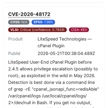
CVE-2026-48172
CVSS:
N/A
EPSS:
7.96%
VLAI:
Critical (confidence: 0.7839)
CISA: KEV
Produit
LiteSpeed Technologies —
cPanel Plugin
Publié
2026-05-21T00:38:04.489Z
LiteSpeed User-End cPanel Plugin before
2.4.5 allows privilege escalation (possibly to
root), as exploited in the wild in May 2026.
Detection is best done via a command line
of grep -rE "cpanel_jsonapi_func=redisAble"
/var/cpanel/logs /usr/local/cpanel/logs/
2>/dev/null in Bash. If you get no output,