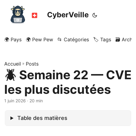
CyberVeille
🌍 Pays
🌍 Pew Pew
📂 Catégories
🏷️ Tags
🗃️ Archi
Accueil
»
Posts
🪲 Semaine 22 — CVE
les plus discutées
1 juin 2026
· 20 min
Table des matières