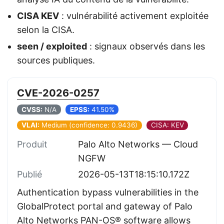
CISA KEV
: vulnérabilité activement exploitée
selon la CISA.
seen / exploited
: signaux observés dans les
sources publiques.
CVE-2026-0257
CVSS:
N/A
EPSS:
41.50%
VLAI:
Medium (confidence: 0.9436)
CISA: KEV
Produit
Palo Alto Networks — Cloud
NGFW
Publié
2026-05-13T18:15:10.172Z
Authentication bypass vulnerabilities in the
GlobalProtect portal and gateway of Palo
Alto Networks PAN-OS® software allows