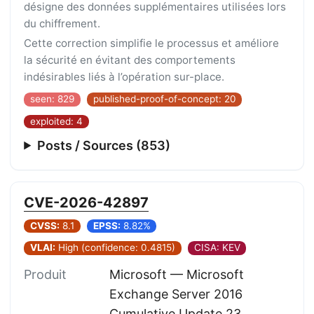
désigne des données supplémentaires utilisées lors
du chiffrement.
Cette correction simplifie le processus et améliore
la sécurité en évitant des comportements
indésirables liés à l’opération sur-place.
seen: 829
published-proof-of-concept: 20
exploited: 4
Posts / Sources (853)
CVE-2026-42897
CVSS:
8.1
EPSS:
8.82%
VLAI:
High (confidence: 0.4815)
CISA: KEV
Produit
Microsoft — Microsoft
Exchange Server 2016
Cumulative Update 23