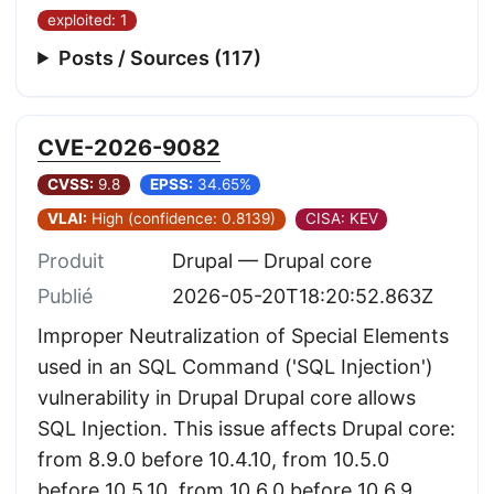
exploited: 1
Posts / Sources (117)
CVE-2026-9082
CVSS:
9.8
EPSS:
34.65%
VLAI:
High (confidence: 0.8139)
CISA: KEV
Produit
Drupal — Drupal core
Publié
2026-05-20T18:20:52.863Z
Improper Neutralization of Special Elements
used in an SQL Command ('SQL Injection')
vulnerability in Drupal Drupal core allows
SQL Injection. This issue affects Drupal core:
from 8.9.0 before 10.4.10, from 10.5.0
before 10.5.10, from 10.6.0 before 10.6.9,