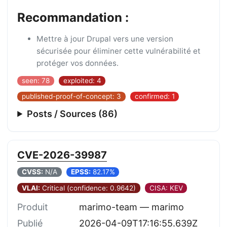
Recommandation :
Mettre à jour Drupal vers une version
sécurisée pour éliminer cette vulnérabilité et
protéger vos données.
seen: 78
exploited: 4
published-proof-of-concept: 3
confirmed: 1
Posts / Sources (86)
CVE-2026-39987
CVSS:
N/A
EPSS:
82.17%
VLAI:
Critical (confidence: 0.9642)
CISA: KEV
Produit
marimo-team — marimo
Publié
2026-04-09T17:16:55.639Z