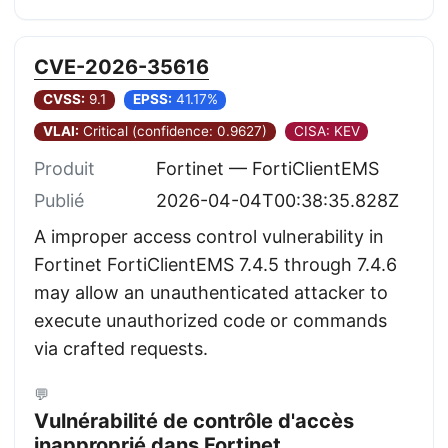
CVE-2026-35616
CVSS:
9.1
EPSS:
41.17%
VLAI:
Critical (confidence: 0.9627)
CISA: KEV
Produit
Fortinet — FortiClientEMS
Publié
2026-04-04T00:38:35.828Z
A improper access control vulnerability in
Fortinet FortiClientEMS 7.4.5 through 7.4.6
may allow an unauthenticated attacker to
execute unauthorized code or commands
via crafted requests.
💬
Vulnérabilité de contrôle d'accès
inapproprié dans Fortinet