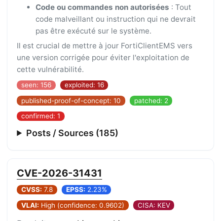
Code ou commandes non autorisées
: Tout
code malveillant ou instruction qui ne devrait
pas être exécuté sur le système.
Il est crucial de mettre à jour FortiClientEMS vers
une version corrigée pour éviter l'exploitation de
cette vulnérabilité.
seen: 156
exploited: 16
published-proof-of-concept: 10
patched: 2
confirmed: 1
Posts / Sources (185)
CVE-2026-31431
CVSS:
7.8
EPSS:
2.23%
VLAI:
High (confidence: 0.9602)
CISA: KEV