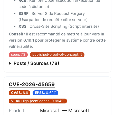
RCE
: Remote Code Execution (Exécution de
code à distance)
SSRF
: Server Side Request Forgery
(Usurpation de requête côté serveur)
XSS
: Cross-Site Scripting (Script intersite)
Conseil
: Il est recommandé de mettre à jour vers la
version
6.19.1
pour protéger le système contre cette
vulnérabilité.
seen: 73
published-proof-of-concept: 5
Posts / Sources (78)
CVE-2026-45659
CVSS:
8.8
EPSS:
0.62%
VLAI:
High (confidence: 0.9949)
Produit
Microsoft — Microsoft