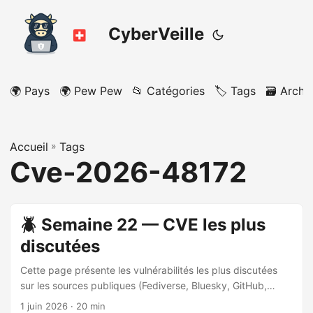
CyberVeille
🌍 Pays
🌍 Pew Pew
📂 Catégories
🏷️ Tags
🗃️ Archi
Accueil
»
Tags
Cve-2026-48172
🪲 Semaine 22 — CVE les plus
discutées
Cette page présente les vulnérabilités les plus discutées
sur les sources publiques (Fediverse, Bluesky, GitHub,
blogs) sur la période analysée. Période analysée : 2026-
1 juin 2026
· 20 min