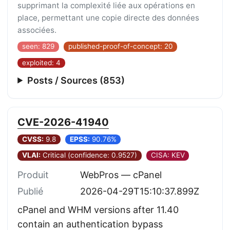
supprimant la complexité liée aux opérations en
place, permettant une copie directe des données
associées.
seen: 829
published-proof-of-concept: 20
exploited: 4
Posts / Sources (853)
CVE-2026-41940
CVSS:
9.8
EPSS:
90.76%
VLAI:
Critical (confidence: 0.9527)
CISA: KEV
Produit
WebPros — cPanel
Publié
2026-04-29T15:10:37.899Z
cPanel and WHM versions after 11.40
contain an authentication bypass