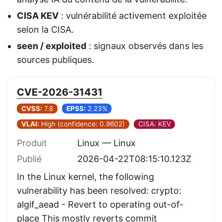
CISA KEV
: vulnérabilité activement exploitée
selon la CISA.
seen / exploited
: signaux observés dans les
sources publiques.
CVE-2026-31431
CVSS:
7.8
EPSS:
2.23%
VLAI:
High (confidence: 0.9602)
CISA: KEV
Produit
Linux — Linux
Publié
2026-04-22T08:15:10.123Z
In the Linux kernel, the following
vulnerability has been resolved: crypto:
algif_aead - Revert to operating out-of-
place This mostly reverts commit