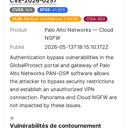
CVE-2026-0257
CVSS:
N/A
EPSS:
41.50%
VLAI:
Medium (confidence: 0.9436)
CISA: KEV
Produit
Palo Alto Networks — Cloud
NGFW
Publié
2026-05-13T18:15:10.172Z
Authentication bypass vulnerabilities in the
GlobalProtect portal and gateway of Palo
Alto Networks PAN-OS® software allows
the attacker to bypass security restrictions
and establish an unauthorized VPN
connection. Panorama and Cloud NGFW are
not impacted by these issues.
💬
Vulnérabilités de contournement