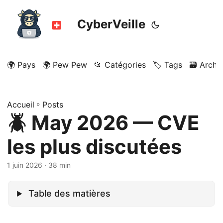
CyberVeille
🌍 Pays
🌍 Pew Pew
📂 Catégories
🏷️ Tags
🗃️ Archi
Accueil
»
Posts
🪲 May 2026 — CVE
les plus discutées
1 juin 2026
· 38 min
Table des matières