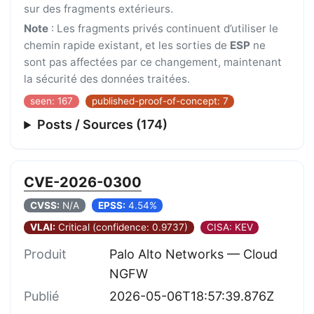
sur des fragments extérieurs.
Note
: Les fragments privés continuent d’utiliser le
chemin rapide existant, et les sorties de
ESP
ne
sont pas affectées par ce changement, maintenant
la sécurité des données traitées.
seen: 167
published-proof-of-concept: 7
Posts / Sources (174)
CVE-2026-0300
CVSS:
N/A
EPSS:
4.54%
VLAI:
Critical (confidence: 0.9737)
CISA: KEV
Produit
Palo Alto Networks — Cloud
NGFW
Publié
2026-05-06T18:57:39.876Z