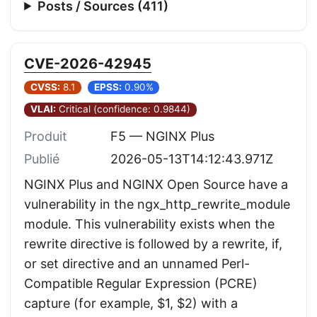
Posts / Sources (411)
CVE-2026-42945
CVSS:
8.1
EPSS:
0.90%
VLAI:
Critical (confidence: 0.9844)
Produit
F5 — NGINX Plus
Publié
2026-05-13T14:12:43.971Z
NGINX Plus and NGINX Open Source have a
vulnerability in the ngx_http_rewrite_module
module. This vulnerability exists when the
rewrite directive is followed by a rewrite, if,
or set directive and an unnamed Perl-
Compatible Regular Expression (PCRE)
capture (for example, $1, $2) with a