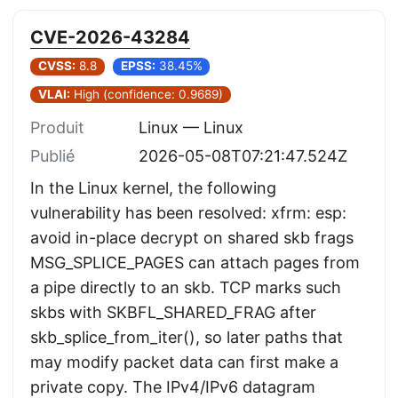
CVE-2026-43284
CVSS:
8.8
EPSS:
38.45%
VLAI:
High (confidence: 0.9689)
Produit
Linux — Linux
Publié
2026-05-08T07:21:47.524Z
In the Linux kernel, the following
vulnerability has been resolved: xfrm: esp:
avoid in-place decrypt on shared skb frags
MSG_SPLICE_PAGES can attach pages from
a pipe directly to an skb. TCP marks such
skbs with SKBFL_SHARED_FRAG after
skb_splice_from_iter(), so later paths that
may modify packet data can first make a
private copy. The IPv4/IPv6 datagram