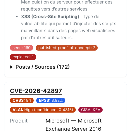
Manipulation du serveur pour effectuer des
requêtes vers d'autres services.
XSS (Cross-Site Scripting)
: Type de
vulnérabilité qui permet d'injecter des scripts
malveillants dans des pages web visualisées
par d'autres utilisateurs.
seen: 169
published-proof-of-concept: 2
exploited: 1
Posts / Sources (172)
CVE-2026-42897
CVSS:
8.1
EPSS:
8.82%
VLAI:
High (confidence: 0.4815)
CISA: KEV
Produit
Microsoft — Microsoft
Exchange Server 2016