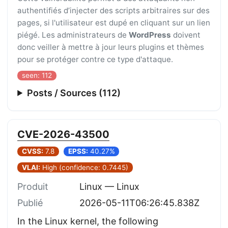
authentifiés d’injecter des scripts arbitraires sur des
pages, si l'utilisateur est dupé en cliquant sur un lien
piégé. Les administrateurs de
WordPress
doivent
donc veiller à mettre à jour leurs plugins et thèmes
pour se protéger contre ce type d'attaque.
seen: 112
Posts / Sources (112)
CVE-2026-43500
CVSS:
7.8
EPSS:
40.27%
VLAI:
High (confidence: 0.7445)
Produit
Linux — Linux
Publié
2026-05-11T06:26:45.838Z
In the Linux kernel, the following