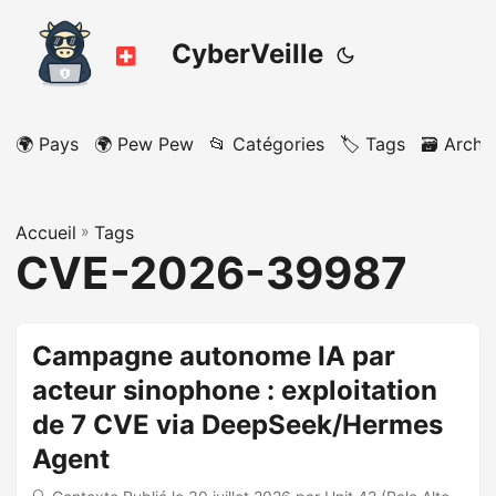
CyberVeille
🌍 Pays
🌍 Pew Pew
📂 Catégories
🏷️ Tags
🗃️ Archi
Accueil
»
Tags
CVE-2026-39987
Campagne autonome IA par
acteur sinophone : exploitation
de 7 CVE via DeepSeek/Hermes
Agent