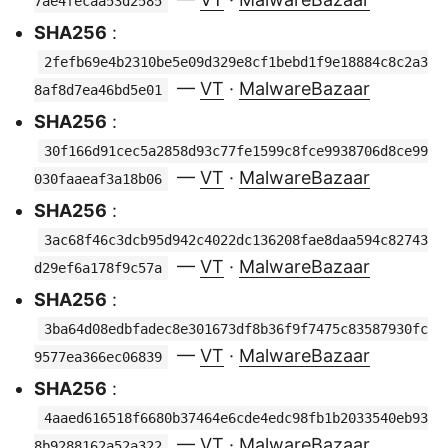
7ae4fecaa53d2585
SHA256
:
2fefb69e4b2310be5e09d329e8cf1bebd1f9e18884c8c2a3
—
VT
·
MalwareBazaar
8af8d7ea46bd5e01
SHA256
:
30f166d91cec5a2858d93c77fe1599c8fce9938706d8ce99
—
VT
·
MalwareBazaar
030faaeaf3a18b06
SHA256
:
3ac68f46c3dcb95d942c4022dc136208fae8daa594c82743
—
VT
·
MalwareBazaar
d29ef6a178f9c57a
SHA256
:
3ba64d08edbfadec8e301673df8b36f9f7475c83587930fc
—
VT
·
MalwareBazaar
9577ea366ec06839
SHA256
:
4aaed616518f6680b37464e6cde4edc98fb1b2033540eb93
—
VT
·
MalwareBazaar
8b9288162a52a322