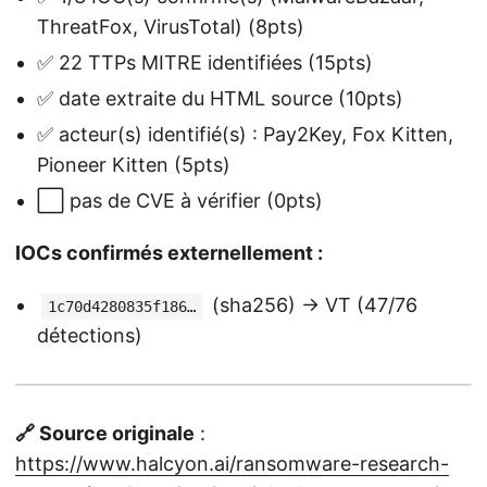
ThreatFox, VirusTotal) (8pts)
✅ 22 TTPs MITRE identifiées (15pts)
✅ date extraite du HTML source (10pts)
✅ acteur(s) identifié(s) : Pay2Key, Fox Kitten,
Pioneer Kitten (5pts)
⬜ pas de CVE à vérifier (0pts)
IOCs confirmés externellement :
(sha256) → VT (47/76
1c70d4280835f186…
détections)
🔗 Source originale
:
https://www.halcyon.ai/ransomware-research-