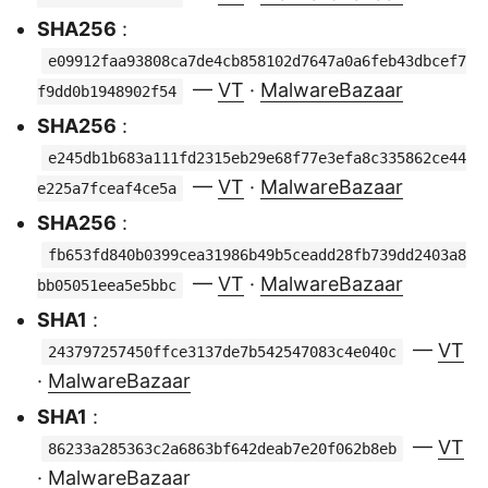
SHA256
:
e09912faa93808ca7de4cb858102d7647a0a6feb43dbcef7
—
VT
·
MalwareBazaar
f9dd0b1948902f54
SHA256
:
e245db1b683a111fd2315eb29e68f77e3efa8c335862ce44
—
VT
·
MalwareBazaar
e225a7fceaf4ce5a
SHA256
:
fb653fd840b0399cea31986b49b5ceadd28fb739dd2403a8
—
VT
·
MalwareBazaar
bb05051eea5e5bbc
SHA1
:
—
VT
243797257450ffce3137de7b542547083c4e040c
·
MalwareBazaar
SHA1
:
—
VT
86233a285363c2a6863bf642deab7e20f062b8eb
·
MalwareBazaar