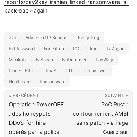
reports/pay2key-iranian-linked-ransomware-is-
back-back-again
7za
Advanced IP Scanner
Everything
ExtPassword
Fox Kitten
IOC
Iran
LaZagne
Mimikatz
Netscan
NoDefender
Pay2Key
Pioneer Kitten
RaaS
TTP
TeamViewer
Healthcare
Ransomware
« PRÉCÉDENT
SUIVANT »
Operation PowerOFF
PoC Rust :
: des honeypots
contournement AMSI
DDoS-for-hire
sans patch via Page
opérés par la police
Guard sur