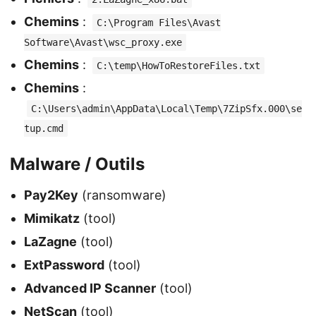
Chemins
:
C:\Program Files\Avast
Software\Avast\wsc_proxy.exe
Chemins
:
C:\temp\HowToRestoreFiles.txt
Chemins
:
C:\Users\admin\AppData\Local\Temp\7ZipSfx.000\se
tup.cmd
Malware / Outils
Pay2Key
(ransomware)
Mimikatz
(tool)
LaZagne
(tool)
ExtPassword
(tool)
Advanced IP Scanner
(tool)
NetScan
(tool)