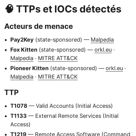
🧠 TTPs et IOCs détectés
Acteurs de menace
Pay2Key
(state-sponsored) —
Malpedia
Fox Kitten
(state-sponsored) —
orkl.eu
·
Malpedia
·
MITRE ATT&CK
Pioneer Kitten
(state-sponsored) —
orkl.eu
·
Malpedia
·
MITRE ATT&CK
TTP
T1078
— Valid Accounts (Initial Access)
T1133
— External Remote Services (Initial
Access)
T1219
— Remote Access Software (Command