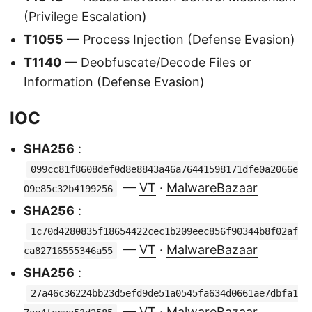
(Privilege Escalation)
T1055
— Process Injection (Defense Evasion)
T1140
— Deobfuscate/Decode Files or
Information (Defense Evasion)
IOC
SHA256
:
099cc81f8608def0d8e8843a46a76441598171dfe0a2066e
—
VT
·
MalwareBazaar
09e85c32b4199256
SHA256
:
1c70d4280835f18654422cec1b209eec856f90344b8f02af
—
VT
·
MalwareBazaar
ca82716555346a55
SHA256
:
27a46c36224bb23d5efd9de51a0545fa634d0661ae7dbfa1
—
VT
·
MalwareBazaar