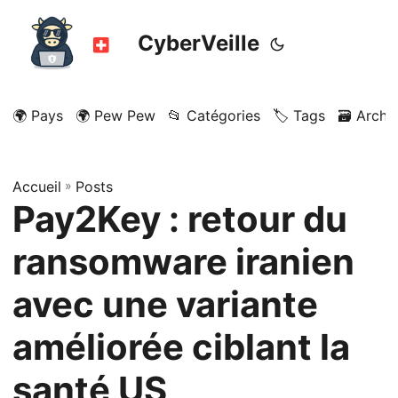
CyberVeille
🌍 Pays
🌍 Pew Pew
📂 Catégories
🏷️ Tags
🗃️ Archi
Accueil
»
Posts
Pay2Key : retour du
ransomware iranien
avec une variante
améliorée ciblant la
santé US