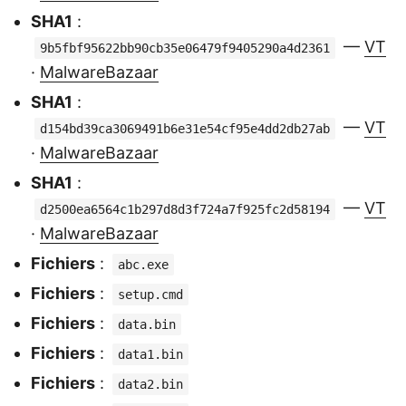
SHA1
:
—
VT
9b5fbf95622bb90cb35e06479f9405290a4d2361
·
MalwareBazaar
SHA1
:
—
VT
d154bd39ca3069491b6e31e54cf95e4dd2db27ab
·
MalwareBazaar
SHA1
:
—
VT
d2500ea6564c1b297d8d3f724a7f925fc2d58194
·
MalwareBazaar
Fichiers
:
abc.exe
Fichiers
:
setup.cmd
Fichiers
:
data.bin
Fichiers
:
data1.bin
Fichiers
:
data2.bin