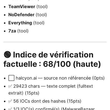
TeamViewer
(tool)
NoDefender
(tool)
Everything
(tool)
7za
(tool)
🟢 Indice de vérification
factuelle : 68/100 (haute)
⬜ halcyon.ai — source non référencée (0pts)
✅ 29423 chars — texte complet (fulltext
extrait) (15pts)
✅ 56 IOCs dont des hashes (15pts)
✅ 1/3 IOC(s) confirmé(s) (MalwareBazaar,