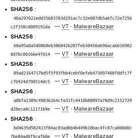
SHA256
:
4ba297022edd35683783d291ac7c32e087db5a6fc72e7256
—
VT
·
MalwareBazaar
c2f158cd009191da
SHA256
:
68a95a0a5d0868eb3868426287feb38450a690aca6016982
—
VT
·
MalwareBazaar
8d7bc00166e4f014
SHA256
:
89ad2164717bd5f5f93fbb4cebf0efeb473097408fddfc7f
—
VT
·
MalwareBazaar
c7b924d790514dc5
SHA256
:
a8bfa1389c49836264cfa31fc4410b88897a78d9c2152729
—
VT
·
MalwareBazaar
d28eca8c12171b9e
SHA256
:
bd4635d582413f84ac83adbb4b449b18bac4fc87ca000d0c
—
VT
·
MalwareBazaar
7be84ad0f9caf68e