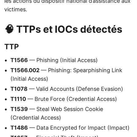
les actions du dispositif national d’assistance aux
victimes.
🧠 TTPs et IOCs détectés
TTP
T1566
— Phishing (Initial Access)
T1566.002
— Phishing: Spearphishing Link
(Initial Access)
T1078
— Valid Accounts (Defense Evasion)
T1110
— Brute Force (Credential Access)
T1539
— Steal Web Session Cookie
(Credential Access)
T1486
— Data Encrypted for Impact (Impact)