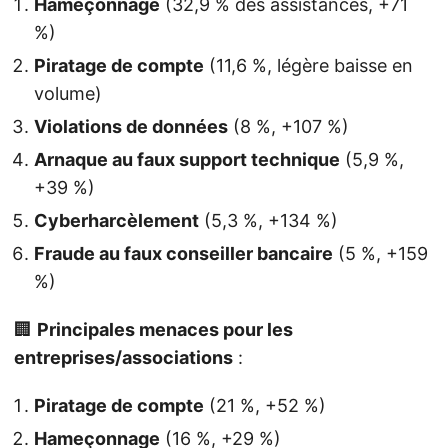
Hameçonnage
(32,9 % des assistances, +71
%)
Piratage de compte
(11,6 %, légère baisse en
volume)
Violations de données
(8 %, +107 %)
Arnaque au faux support technique
(5,9 %,
+39 %)
Cyberharcèlement
(5,3 %, +134 %)
Fraude au faux conseiller bancaire
(5 %, +159
%)
🏢
Principales menaces pour les
entreprises/associations
:
Piratage de compte
(21 %, +52 %)
Hameçonnage
(16 %, +29 %)