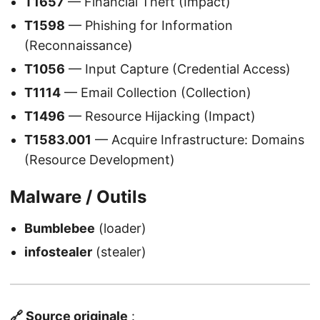
T1657
— Financial Theft (Impact)
T1598
— Phishing for Information
(Reconnaissance)
T1056
— Input Capture (Credential Access)
T1114
— Email Collection (Collection)
T1496
— Resource Hijacking (Impact)
T1583.001
— Acquire Infrastructure: Domains
(Resource Development)
Malware / Outils
Bumblebee
(loader)
infostealer
(stealer)
🔗 Source originale
: