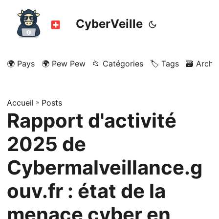
CyberVeille
🌍 Pays
🌍 Pew Pew
📂 Catégories
🏷️ Tags
🗃️ Archi
Accueil
»
Posts
Rapport d'activité
2025 de
Cybermalveillance.g
ouv.fr : état de la
menace cyber en