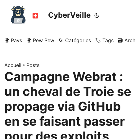
CyberVeille
🌍 Pays
🌍 Pew Pew
📂 Catégories
🏷️ Tags
🗃️ Archi
Accueil
»
Posts
Campagne Webrat :
un cheval de Troie se
propage via GitHub
en se faisant passer
pour des exploits