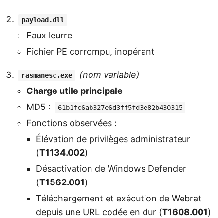
payload.dll
Faux leurre
Fichier PE corrompu, inopérant
(nom variable)
rasmanesc.exe
Charge utile principale
MD5 :
61b1fc6ab327e6d3ff5fd3e82b430315
Fonctions observées :
Élévation de privilèges administrateur
(
T1134.002
)
Désactivation de Windows Defender
(
T1562.001
)
Téléchargement et exécution de Webrat
depuis une URL codée en dur (
T1608.001
)