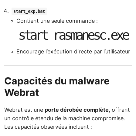
start_exp.bat
Contient une seule commande :
s
t
a
r
t
r
a
s
m
a
n
e
s
c
.
e
x
e
Encourage l’exécution directe par l’utilisateur
Capacités du malware
Webrat
Webrat est une
porte dérobée complète
, offrant
un contrôle étendu de la machine compromise.
Les capacités observées incluent :