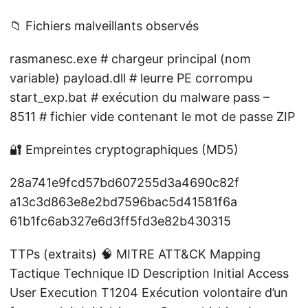
📁 Fichiers malveillants observés
rasmanesc.exe # chargeur principal (nom
variable) payload.dll # leurre PE corrompu
start_exp.bat # exécution du malware pass –
8511 # fichier vide contenant le mot de passe ZIP
🔐 Empreintes cryptographiques (MD5)
28a741e9fcd57bd607255d3a4690c82f
a13c3d863e8e2bd7596bac5d41581f6a
61b1fc6ab327e6d3ff5fd3e82b430315
TTPs (extraits) 🧠 MITRE ATT&CK Mapping
Tactique Technique ID Description Initial Access
User Execution T1204 Exécution volontaire d’un