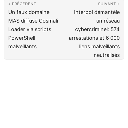
« PRÉCÉDENT
SUIVANT »
Un faux domaine
Interpol démantèle
MAS diffuse Cosmali
un réseau
Loader via scripts
cybercriminel: 574
PowerShell
arrestations et 6 000
malveillants
liens malveillants
neutralisés
Cyberveille
CC BY-NC-SA 4.0
· Fait avec ❤️&🍺 par
Decio
·
Powered by
Hugo
&
PaperMod