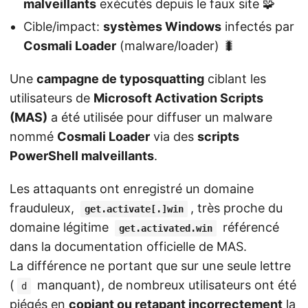
malveillants
exécutés depuis le faux site 🧩
Cible/impact:
systèmes Windows
infectés par
Cosmali Loader
(malware/loader) 🐛
Une
campagne de typosquatting
ciblant les
utilisateurs de
Microsoft Activation Scripts
(MAS)
a été utilisée pour diffuser un malware
nommé
Cosmali Loader
via des
scripts
PowerShell malveillants
.
Les attaquants ont enregistré un domaine
frauduleux,
, très proche du
get.activate[.]win
domaine légitime
référencé
get.activated.win
dans la documentation officielle de MAS.
La différence ne portant que sur une seule lettre
(
manquant), de nombreux utilisateurs ont été
d
piégés en
copiant ou retapant incorrectement
la