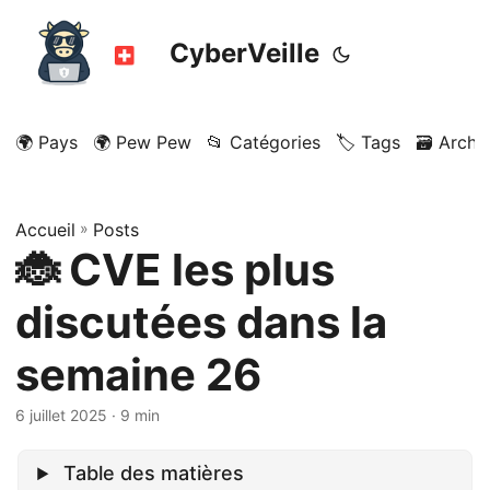
CyberVeille
🌍 Pays
🌍 Pew Pew
📂 Catégories
🏷️ Tags
🗃️ Archi
Accueil
»
Posts
🐞 CVE les plus
discutées dans la
semaine 26
6 juillet 2025
· 9 min
Table des matières