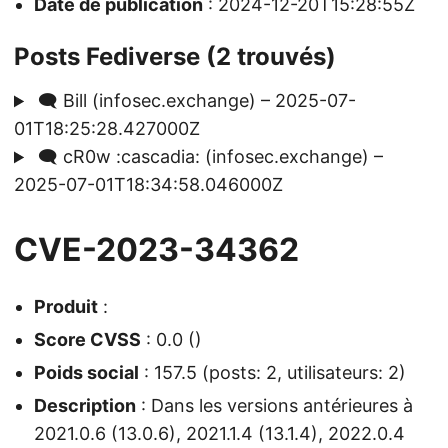
Date de publication
: 2024-12-20T15:28:55Z
Posts Fediverse (2 trouvés)
🗨️ Bill (infosec.exchange) – 2025-07-
01T18:25:28.427000Z
🗨️ cR0w :cascadia: (infosec.exchange) –
2025-07-01T18:34:58.046000Z
CVE-2023-34362
Produit
:
Score CVSS
: 0.0 ()
Poids social
: 157.5 (posts: 2, utilisateurs: 2)
Description
: Dans les versions antérieures à
2021.0.6 (13.0.6), 2021.1.4 (13.1.4), 2022.0.4