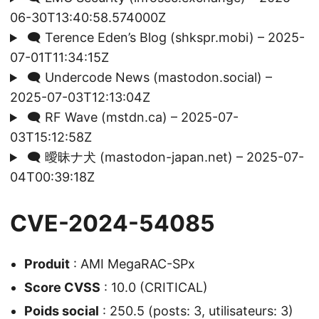
06-30T13:40:58.574000Z
🗨️ Terence Eden’s Blog (shkspr.mobi) – 2025-
07-01T11:34:15Z
🗨️ Undercode News (mastodon.social) –
2025-07-03T12:13:04Z
🗨️ RF Wave (mstdn.ca) – 2025-07-
03T15:12:58Z
🗨️ 曖昧ナ犬 (mastodon-japan.net) – 2025-07-
04T00:39:18Z
CVE-2024-54085
Produit
: AMI MegaRAC-SPx
Score CVSS
: 10.0 (CRITICAL)
Poids social
: 250.5 (posts: 3, utilisateurs: 3)