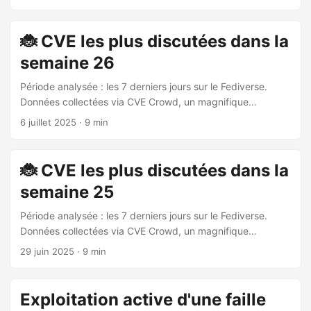
Severity). 📌 Légende : CVSS : Score de sévérité officielle.
EPSS : Probabilité d’exploitation (Exploit Prediction Scoring
System). VLAI : Score NLP open-source de sévérité
🐞 CVE les plus discutées dans la
estimée (IA). Poids social : Importance dans le Fediverse.
semaine 26
CVE-2025-5777 [CVSS 9.3 🟥] [VLAI High 🟧] Produit :
NetScaler ADC Score CVSS : 9.3 🟥 EPSS : 0.55194 🟧
Période analysée : les 7 derniers jours sur le Fediverse.
VLAI : High 🟧 Poids social (Fediverse) : 910.5 Description :
Données collectées via CVE Crowd, un magnifique
Validation insuffisante des entrées entraînant une lecture
agrégateur de vulnérabilités discutées sur le Fediverse.
6 juillet 2025
· 9 min
mémoire excessive lorsque le NetScaler est configuré en
CVE-2025-5777 Produit : NetScaler ADC Score CVSS : 9.3
tant que passerelle (serveur virtuel VPN, proxy ICA, CVPN,
(CRITICAL) Poids social : 884.0 (posts: 11, utilisateurs: 5)
proxy RDP) OU serveur virtuel AAA. Date de publication
Description : “Validation d’entrée insuffisante entraînant une
🐞 CVE les plus discutées dans la
officielle : 17 June 2025 à 12h29 Posts Fediverse (13
lecture excessive de la mémoire lorsque le NetScaler est
trouvés) 🗨️ 二本松哲也 – n/d Amazonが発見したAPTによる
semaine 25
configuré en tant que Gateway (serveur virtuel VPN, ICA
Cisco／Citrixゼロデイ攻撃 AWSのMadPotハニーポットは、
Proxy, CVPN, RDP Proxy) OU serveur virtuel AAA” Date de
Période analysée : les 7 derniers jours sur le Fediverse.
Citrix Bleed2（CVE-2025-5777）の公表前攻撃を検知。 その
publication : 2025-06-17T12:29:35Z Posts Fediverse (11
Données collectées via CVE Crowd, un magnifique
解析過程で、Cisco ISEの未公開エンドポイントを狙うデシリ
trouvés) 🗨️ Kevin Beaumont (cyberplace.social) – 2025-07-
agrégateur de vulnérabilités discutées sur le Fediverse.
アライズ脆弱性（CVE-2025-20337）を突いた不審ペイロー
29 juin 2025
· 9 min
01T09:36:40Z @Kevin Beaumont sur cyberplace.social 🕒
CVE-2024-51978 Produit : Brother Industries, Ltd HL-
ドを特定。 これにより、攻撃者は認証不要で管理者権限を取
2025-07-01T09:36:40Z Citrix blog on CVE-2025-5777 and
L8260CDN Score CVSS : 9.8 (CRITICAL) Poids social :
得できる状況にありました。 ...
some other ones
656.0 (posts: 5, utilisateurs: 5) Description : “Un attaquant
Exploitation active d'une faille
https://www.netscaler.com/blog/news/netscaler-critical-
non authentifié qui connaît le numéro de série de l’appareil