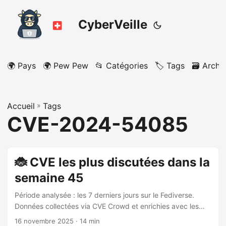
CyberVeille
🌍 Pays
🌍 Pew Pew
📂 Catégories
🏷️ Tags
🗃️ Archi
Accueil
»
Tags
CVE-2024-54085
🐞 CVE les plus discutées dans la
semaine 45
Période analysée : les 7 derniers jours sur le Fediverse.
Données collectées via CVE Crowd et enrichies avec les
données CIRCL / Vulnerability-Lookup (EPSS, VLAI
16 novembre 2025
· 14 min