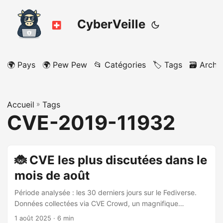
CyberVeille
🌍 Pays
🌍 Pew Pew
📂 Catégories
🏷️ Tags
🗃️ Archi
Accueil
»
Tags
CVE-2019-11932
🐞 CVE les plus discutées dans le
mois de août
Période analysée : les 30 derniers jours sur le Fediverse.
Données collectées via CVE Crowd, un magnifique
agrégateur de vulnérabilités discutées sur le Fediverse.
1 août 2025
· 6 min