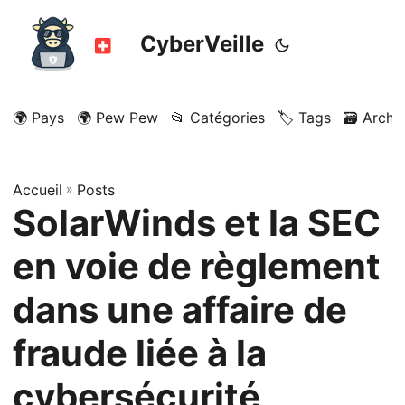
CyberVeille
🌍 Pays
🌍 Pew Pew
📂 Catégories
🏷️ Tags
🗃️ Archi
Accueil
»
Posts
SolarWinds et la SEC
en voie de règlement
dans une affaire de
fraude liée à la
cybersécurité