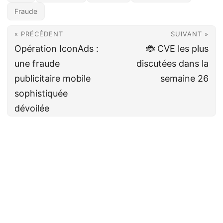
Fraude
« PRÉCÉDENT
SUIVANT »
Opération IconAds :
🐞 CVE les plus
une fraude
discutées dans la
publicitaire mobile
semaine 26
sophistiquée
dévoilée
Cyberveille
CC BY-NC-SA 4.0
· Fait avec ❤️&🍺 par
Decio
·