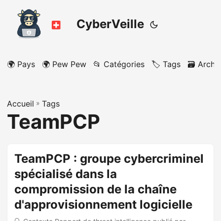
CyberVeille
🌍 Pays
🌍 Pew Pew
📂 Catégories
🏷️ Tags
🗃️ Archi
Accueil
»
Tags
TeamPCP
TeamPCP : groupe cybercriminel
spécialisé dans la
compromission de la chaîne
d'approvisionnement logicielle