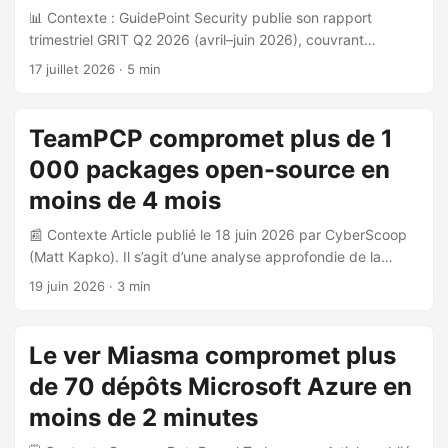
📊 Contexte : GuidePoint Security publie son rapport
délibéré et non comme une réponse à une pression externe
trimestriel GRIT Q2 2026 (avril–juin 2026), couvrant
: ...
l’ensemble de l’écosystème ransomware et des menaces
17 juillet 2026
· 5 min
cyber sur la période. Il s’appuie sur des données publiques
issues des sites de fuite des groupes criminels. 🔢 Chiffres
clés du trimestre : 2 279 victimes déclarées publiquement,
TeamPCP compromet plus de 1
soit +7% par rapport au Q1 2026 et +43% en glissement
000 packages open-source en
annuel 91 groupes distincts actifs, record absolu observé
par GRIT 108 pays ciblés (contre 97 au Q1 2026) Les
moins de 4 mois
États-Unis représentent 32% des victimes, en baisse
📰 Contexte Article publié le 18 juin 2026 par CyberScoop
historique par rapport aux ~50% habituels 🏆 Groupes les
(Matt Kapko). Il s’agit d’une analyse approfondie de la
plus actifs : ...
campagne du groupe TeamPCP, actif depuis fin 2025, qui
19 juin 2026
· 3 min
mène une attaque de grande envergure contre
l’écosystème open-source. 🎯 Acteur de la menace
TeamPCP est attribué par Google à un opérateur principal
Le ver Miasma compromet plus
unique, dont les connexions IP résidentielles et mobiles ont
de 70 dépôts Microsoft Azure en
été tracées en Afrique du Sud. Palo Alto Networks identifie
le handle principal : ResoluteXBF, ainsi que deux membres
moins de 2 minutes
supplémentaires : diencracked et Shinigami. Le groupe a