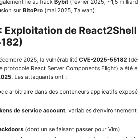
galement lié au hack
Bybit
(février 2025, ~1,5 millia
rusion sur
BitoPro
(mai 2025, Taiwan).
 : Exploitation de React2Shel
182)
décembre 2025, la vulnérabilité
CVE-2025-55182
(dés
le protocole React Server Components Flight) a été ex
2025
. Les attaquants ont :
de arbitraire dans des conteneurs applicatifs exposé
kens de service account
, variables d’environnement 
ackdoors
(dont un se faisant passer pour Vim)