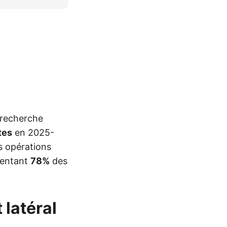
e recherche
tes
en 2025-
 opérations
ésentant
78%
des
 latéral