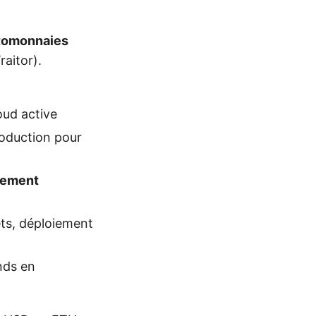
tomonnaies
raitor).
oud active
roduction pour
tement
ets, déploiement
nds en