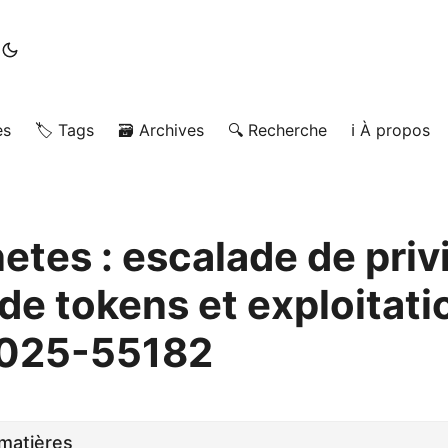
es
🏷️ Tags
🗃️ Archives
🔍 Recherche
ℹ️ À propos
etes : escalade de priv
 de tokens et exploitati
025-55182
matières