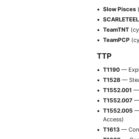
Slow Pisces
(
SCARLETEEL
TeamTNT
(cy
TeamPCP
(cy
TTP
T1190
— Explo
T1528
— Stea
T1552.001
— 
T1552.007
— 
T1552.005
— 
Access)
T1613
— Cont