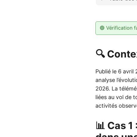
🟢 Vérification f
🔍 Conte
Publié le 6 avri
analyse l’évolu
2026. La télémé
liées au vol de 
activités observ
📊 Cas 1