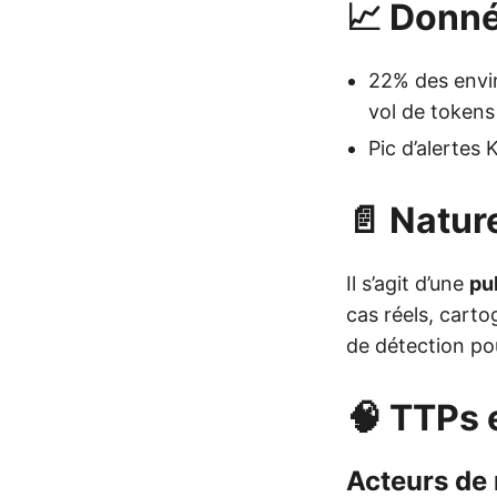
📈 Donné
22% des envir
vol de tokens
Pic d’alerte
📄 Nature
Il s’agit d’une
pu
cas réels, cart
de détection po
🧠 TTPs 
Acteurs de