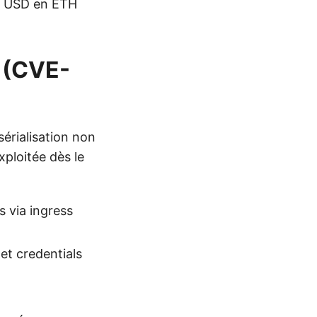
rd USD en ETH
l (CVE-
érialisation non
ploitée dès le
s via ingress
et credentials