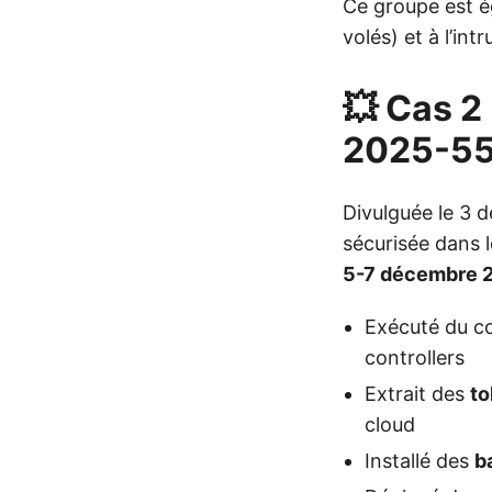
Ce groupe est é
volés) et à l’int
💥 Cas 2
2025-55
Divulguée le 3 
sécurisée dans 
5-7 décembre 
Exécuté du co
controllers
Extrait des
to
cloud
Installé des
b