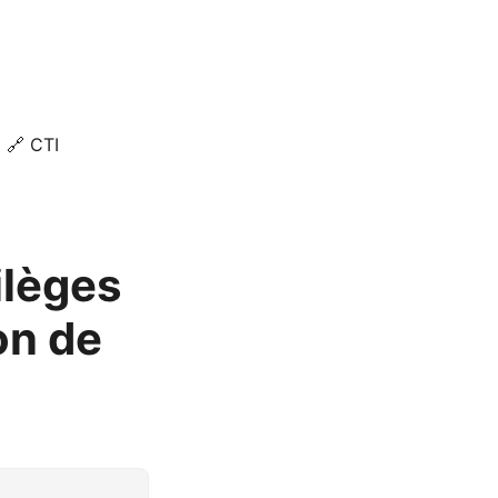
🔗 CTI
ilèges
on de