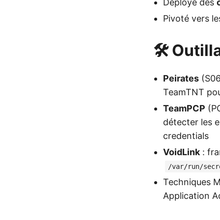
Déployé des
Pivoté vers l
🛠️ Outi
Peirates
(S06
TeamTNT pour
TeamPCP
(PC
détecter les
credentials
VoidLink
: fr
/var/run/secr
Techniques M
Application 