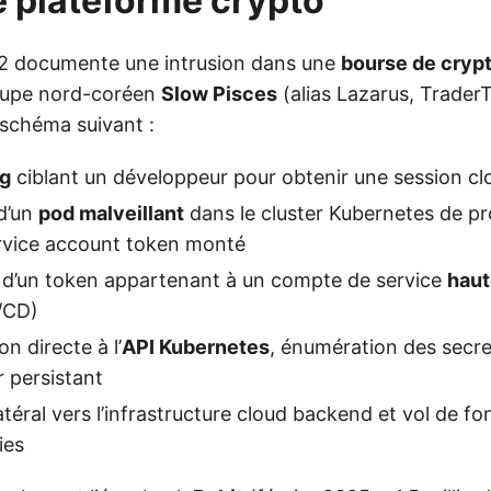
 plateforme crypto
42 documente une intrusion dans une
bourse de cryp
roupe nord-coréen
Slow Pisces
(alias Lazarus, TraderT
e schéma suivant :
ng
ciblant un développeur pour obtenir une session cl
d’un
pod malveillant
dans le cluster Kubernetes de p
ervice account token monté
 d’un token appartenant à un compte de service
hau
/CD)
on directe à l’
API Kubernetes
, énumération des secr
 persistant
éral vers l’infrastructure cloud backend et vol de fo
ies