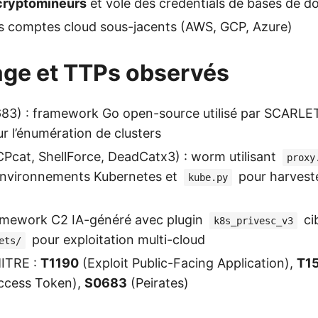
cryptomineurs
et volé des credentials de bases de 
es comptes cloud sous-jacents (AWS, GCP, Azure)
llage et TTPs observés
83) : framework Go open-source utilisé par SCARLE
 l’énumération de clusters
Pcat, ShellForce, DeadCatx3) : worm utilisant
proxy
 environnements Kubernetes et
pour harveste
kube.py
amework C2 IA-généré avec plugin
ci
k8s_privesc_v3
pour exploitation multi-cloud
ets/
ITRE :
T1190
(Exploit Public-Facing Application),
T1
Access Token),
S0683
(Peirates)