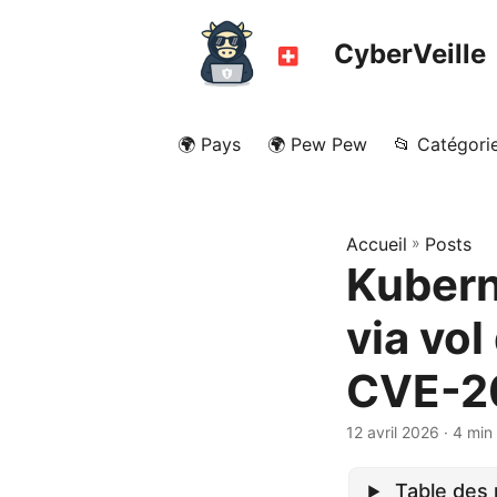
CyberVeille
🌍 Pays
🌍 Pew Pew
📂 Catégori
Accueil
»
Posts
Kubern
via vol
CVE-2
12 avril 2026
· 4 min
Table des 