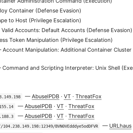
ainer Administration Command (Execution)
oy Container (Defense Evasion)
e to Host (Privilege Escalation)
Valid Accounts: Default Accounts (Defense Evasion)
s Token Manipulation (Privilege Escalation)
Account Manipulation: Additional Container Cluster
Command and Scripting Interpreter: Unix Shell (Exe
—
AbuseIPDB
·
VT
·
ThreatFox
8.149.198
—
AbuseIPDB
·
VT
·
ThreatFox
155.14
—
AbuseIPDB
·
VT
·
ThreatFox
.188.3
—
URLhaus
//104.238.149.198:12349/BVN0VEdddye5odDFVR