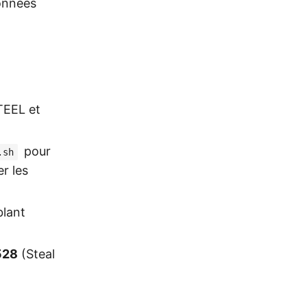
données
TEEL et
pour
.sh
r les
blant
528
(Steal