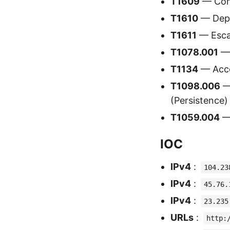
T1609
— Cont
T1610
— Depl
T1611
— Escap
T1078.001
— 
T1134
— Acces
T1098.006
— 
(Persistence)
T1059.004
— 
IOC
IPv4
:
104.23
IPv4
:
45.76.
IPv4
:
23.235
URLs
:
http: