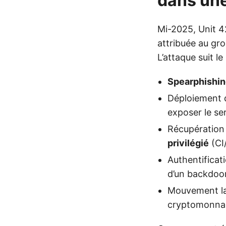
dans une
Mi-2025, Unit 
attribuée au g
L’attaque suit l
Spearphishi
Déploiement 
exposer le s
Récupération
privilégié
(CI
Authentificati
d’un backdoor
Mouvement lat
cryptomonna