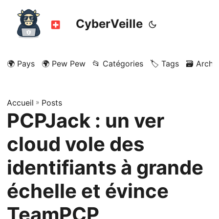
CyberVeille
🌍 Pays
🌍 Pew Pew
📂 Catégories
🏷️ Tags
🗃️ Archi
Accueil
»
Posts
PCPJack : un ver
cloud vole des
identifiants à grande
échelle et évince
TeamPCP