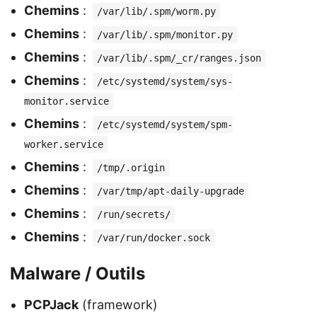
Chemins
:
/var/lib/.spm/worm.py
Chemins
:
/var/lib/.spm/monitor.py
Chemins
:
/var/lib/.spm/_cr/ranges.json
Chemins
:
/etc/systemd/system/sys-
monitor.service
Chemins
:
/etc/systemd/system/spm-
worker.service
Chemins
:
/tmp/.origin
Chemins
:
/var/tmp/apt-daily-upgrade
Chemins
:
/run/secrets/
Chemins
:
/var/run/docker.sock
Malware / Outils
PCPJack
(framework)