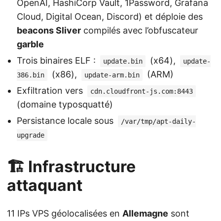
OpenAI, HashiCorp Vault, 1Password, Grafana
Cloud, Digital Ocean, Discord) et déploie des
beacons Sliver
compilés avec l’obfuscateur
garble
Trois binaires ELF :
(x64),
update.bin
update-
(x86),
(ARM)
386.bin
update-arm.bin
Exfiltration vers
cdn.cloudfront-js.com:8443
(domaine typosquatté)
Persistance locale sous
/var/tmp/apt-daily-
upgrade
🏗️ Infrastructure
attaquant
11 IPs VPS géolocalisées en
Allemagne
sont