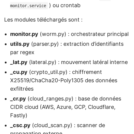
) ou crontab
monitor.service
Les modules téléchargés sont :
monitor.py
(worm.py) : orchestrateur principal
utils.py
(parser.py) : extraction d’identifiants
par regex
_lat.py
(lateral.py) : mouvement latéral interne
_cu.py
(crypto_util.py) : chiffrement
X25519/ChaCha20-Poly1305 des données
exfiltrées
_cr.py
(cloud_ranges.py) : base de données
CIDR cloud (AWS, Azure, GCP, Cloudflare,
Fastly)
_csc.py
(cloud_scan.py) : scanner de
propagation externe