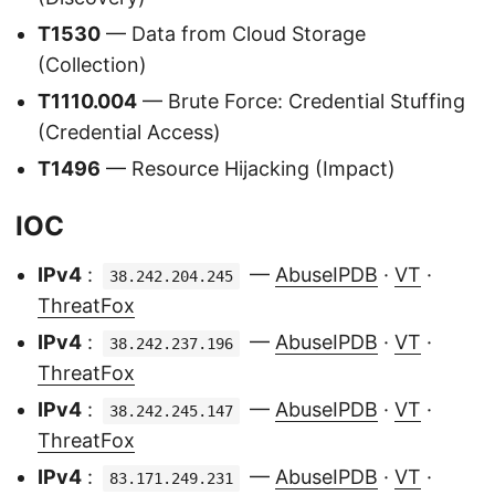
T1530
— Data from Cloud Storage
(Collection)
T1110.004
— Brute Force: Credential Stuffing
(Credential Access)
T1496
— Resource Hijacking (Impact)
IOC
IPv4
:
—
AbuseIPDB
·
VT
·
38.242.204.245
ThreatFox
IPv4
:
—
AbuseIPDB
·
VT
·
38.242.237.196
ThreatFox
IPv4
:
—
AbuseIPDB
·
VT
·
38.242.245.147
ThreatFox
IPv4
:
—
AbuseIPDB
·
VT
·
83.171.249.231