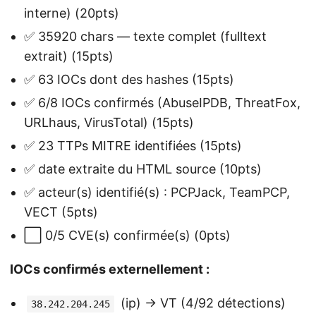
interne) (20pts)
✅ 35920 chars — texte complet (fulltext
extrait) (15pts)
✅ 63 IOCs dont des hashes (15pts)
✅ 6/8 IOCs confirmés (AbuseIPDB, ThreatFox,
URLhaus, VirusTotal) (15pts)
✅ 23 TTPs MITRE identifiées (15pts)
✅ date extraite du HTML source (10pts)
✅ acteur(s) identifié(s) : PCPJack, TeamPCP,
VECT (5pts)
⬜ 0/5 CVE(s) confirmée(s) (0pts)
IOCs confirmés externellement :
(ip) → VT (4/92 détections)
38.242.204.245