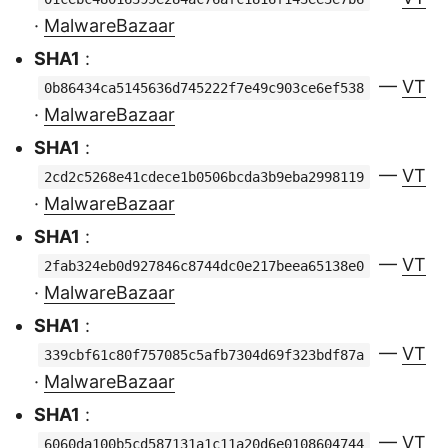
·
MalwareBazaar
SHA1
:
—
VT
0b86434ca5145636d745222f7e49c903ce6ef538
·
MalwareBazaar
SHA1
:
—
VT
2cd2c5268e41cdece1b0506bcda3b9eba2998119
·
MalwareBazaar
SHA1
:
—
VT
2fab324eb0d927846c8744dc0e217beea65138e0
·
MalwareBazaar
SHA1
:
—
VT
339cbf61c80f757085c5afb7304d69f323bdf87a
·
MalwareBazaar
SHA1
:
—
VT
6060da100b5cd587131a1c11a20d6e0108604744