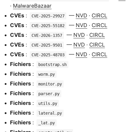
·
MalwareBazaar
CVEs
:
—
NVD
·
CIRCL
CVE-2025-29927
CVEs
:
—
NVD
·
CIRCL
CVE-2025-55182
CVEs
:
—
NVD
·
CIRCL
CVE-2026-1357
CVEs
:
—
NVD
·
CIRCL
CVE-2025-9501
CVEs
:
—
NVD
·
CIRCL
CVE-2025-48703
Fichiers
:
bootstrap.sh
Fichiers
:
worm.py
Fichiers
:
monitor.py
Fichiers
:
parser.py
Fichiers
:
utils.py
Fichiers
:
lateral.py
Fichiers
:
_lat.py