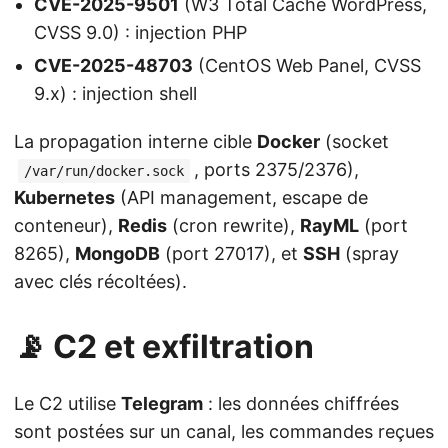
CVE-2025-9501
(W3 Total Cache WordPress,
CVSS 9.0) : injection PHP
CVE-2025-48703
(CentOS Web Panel, CVSS
9.x) : injection shell
La propagation interne cible
Docker
(socket
, ports 2375/2376),
/var/run/docker.sock
Kubernetes
(API management, escape de
conteneur),
Redis
(cron rewrite),
RayML
(port
8265),
MongoDB
(port 27017), et
SSH
(spray
avec clés récoltées).
📡 C2 et exfiltration
Le C2 utilise
Telegram
: les données chiffrées
sont postées sur un canal, les commandes reçues