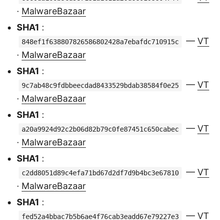
·
MalwareBazaar
SHA1
:
—
VT
848ef1f638807826586802428a7ebafdc710915c
·
MalwareBazaar
SHA1
:
—
VT
9c7ab48c9fdbbeecdad8433529bdab38584f0e25
·
MalwareBazaar
SHA1
:
—
VT
a20a9924d92c2b06d82b79c0fe87451c650cabec
·
MalwareBazaar
SHA1
:
—
VT
c2dd8051d89c4efa71bd67d2df7d9b4bc3e67810
·
MalwareBazaar
SHA1
:
—
VT
fed52a4bbac7b5b6ae4f76cab3eadd67e79227e3