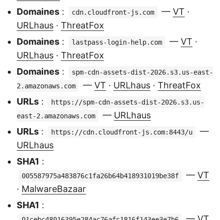
Domaines
:
—
VT
·
cdn.cloudfront-js.com
URLhaus
·
ThreatFox
Domaines
:
—
VT
·
lastpass-login-help.com
URLhaus
·
ThreatFox
Domaines
:
spm-cdn-assets-dist-2026.s3.us-east-
—
VT
·
URLhaus
·
ThreatFox
2.amazonaws.com
URLs
:
https://spm-cdn-assets-dist-2026.s3.us-
—
URLhaus
east-2.amazonaws.com
URLs
:
—
https://cdn.cloudfront-js.com:8443/u
URLhaus
SHA1
:
—
VT
005587975a483876c1fa26b64b418931019be38f
·
MalwareBazaar
SHA1
:
—
VT
01cebc48016395e284ac76afc1816f143ee3e7b6