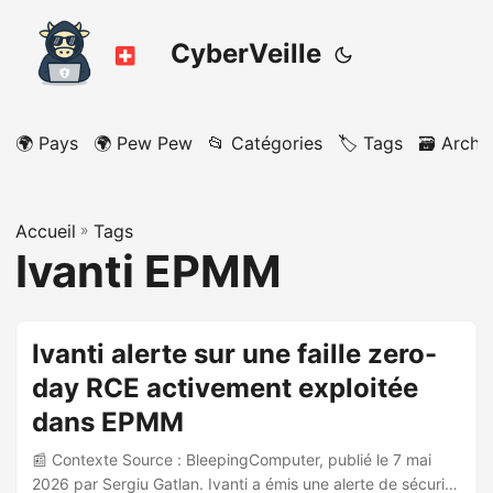
CyberVeille
🌍 Pays
🌍 Pew Pew
📂 Catégories
🏷️ Tags
🗃️ Archi
Accueil
»
Tags
Ivanti EPMM
Ivanti alerte sur une faille zero-
day RCE activement exploitée
dans EPMM
📰 Contexte Source : BleepingComputer, publié le 7 mai
2026 par Sergiu Gatlan. Ivanti a émis une alerte de sécurité