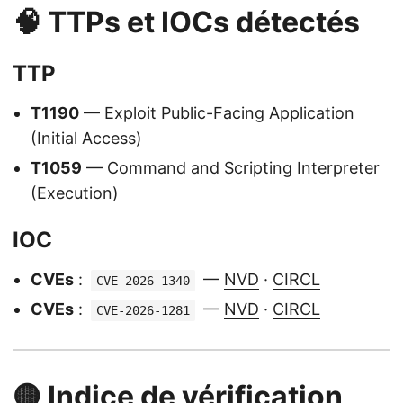
🧠 TTPs et IOCs détectés
TTP
T1190
— Exploit Public-Facing Application
(Initial Access)
T1059
— Command and Scripting Interpreter
(Execution)
IOC
CVEs
:
—
NVD
·
CIRCL
CVE-2026-1340
CVEs
:
—
NVD
·
CIRCL
CVE-2026-1281
🟡 Indice de vérification