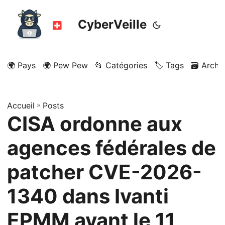
CyberVeille
🌍 Pays
🌍 Pew Pew
📂 Catégories
🏷️ Tags
🗃️ Archi
Accueil
»
Posts
CISA ordonne aux
agences fédérales de
patcher CVE-2026-
1340 dans Ivanti
EPMM avant le 11