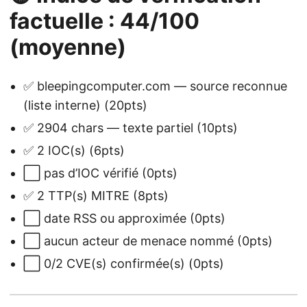
factuelle : 44/100
(moyenne)
✅ bleepingcomputer.com — source reconnue
(liste interne) (20pts)
✅ 2904 chars — texte partiel (10pts)
✅ 2 IOC(s) (6pts)
⬜ pas d’IOC vérifié (0pts)
✅ 2 TTP(s) MITRE (8pts)
⬜ date RSS ou approximée (0pts)
⬜ aucun acteur de menace nommé (0pts)
⬜ 0/2 CVE(s) confirmée(s) (0pts)