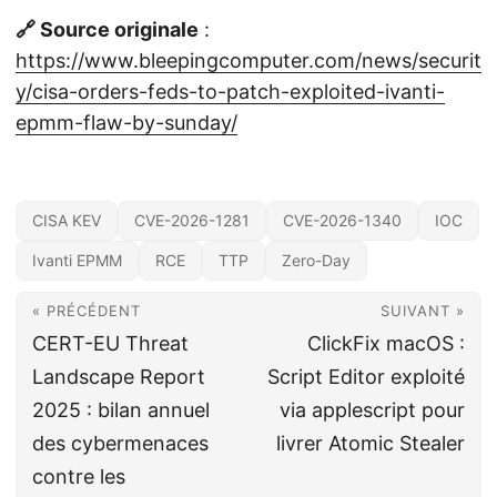
🔗 Source originale
:
https://www.bleepingcomputer.com/news/securit
y/cisa-orders-feds-to-patch-exploited-ivanti-
epmm-flaw-by-sunday/
CISA KEV
CVE-2026-1281
CVE-2026-1340
IOC
Ivanti EPMM
RCE
TTP
Zero-Day
« PRÉCÉDENT
SUIVANT »
CERT-EU Threat
ClickFix macOS :
Landscape Report
Script Editor exploité
2025 : bilan annuel
via applescript pour
des cybermenaces
livrer Atomic Stealer
contre les