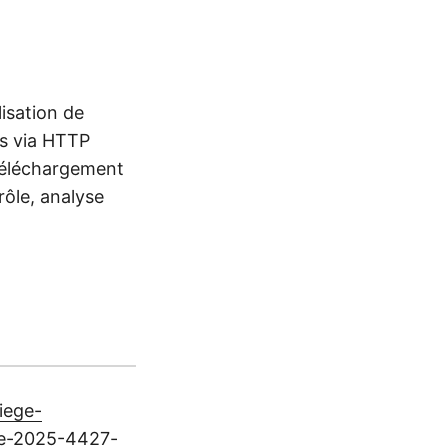
isation de
ds via HTTP
 téléchargement
rôle, analyse
iege-
cve-2025-4427-