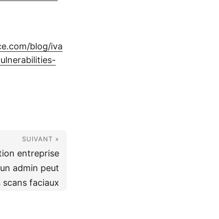
e.com/blog/iva
lnerabilities-
SUIVANT »
tion entreprise
 un admin peut
s scans faciaux