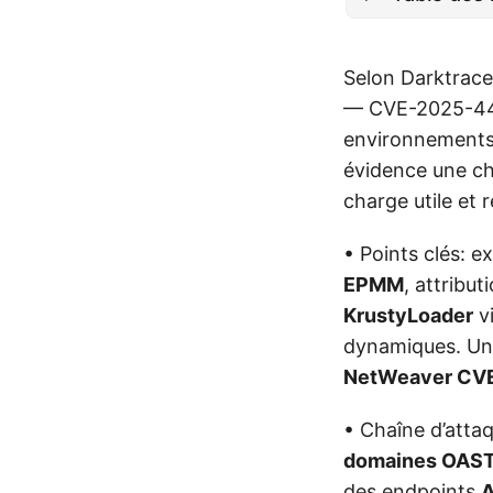
Selon Darktrace 
— CVE-2025-442
environnements c
évidence une cha
charge utile et
• Points clés: e
EPMM
, attribut
KrustyLoader
v
dynamiques. Un 
NetWeaver CV
• Chaîne d’attaq
domaines OAS
des endpoints