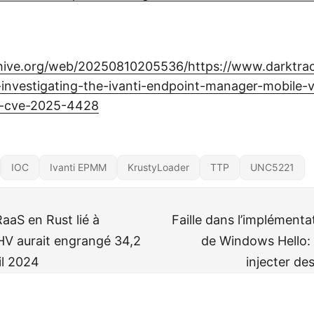
chive.org/web/20250810205536/https://www.darktrac
-investigating-the-ivanti-endpoint-manager-mobile-vu
-cve-2025-4428
IOC
Ivanti EPMM
KrustyLoader
TTP
UNC5221
aaS en Rust lié à
Faille dans l’implémenta
V aurait engrangé 34,2
de Windows Hello:
il 2024
injecter de