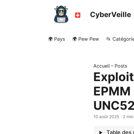
CyberVeille
🌍 Pays
🌍 Pew Pew
📂 Catégori
Accueil
»
Posts
Exploit
EPMM 
UNC522
10 août 2025
· 2 min
Table des 