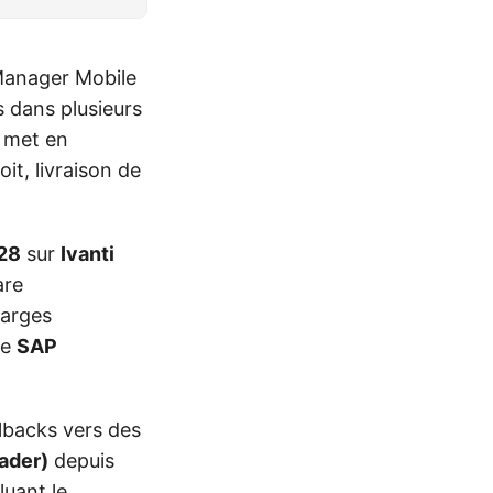
 Manager Mobile
dans plusieurs
e met en
it, livraison de
28
sur
Ivanti
are
arges
de
SAP
llbacks vers des
ader)
depuis
luant le