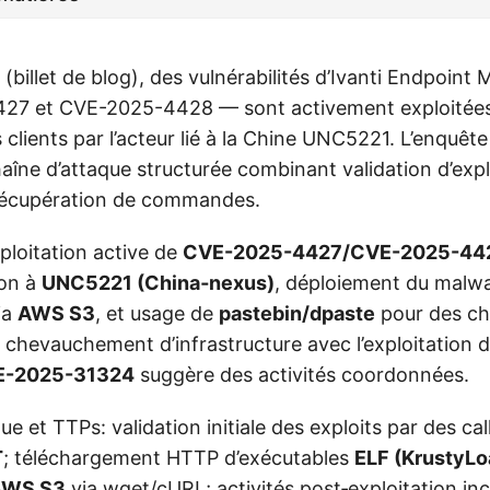
(billet de blog), des vulnérabilités d’Ivanti Endpoint
7 et CVE-2025-4428 — sont activement exploitées 
lients par l’acteur lié à la Chine UNC5221. L’enquêt
îne d’attaque structurée combinant validation d’explo
 récupération de commandes.
xploitation active de
CVE-2025-4427/CVE-2025-44
ion à
UNC5221 (China‑nexus)
, déploiement du malw
ia
AWS S3
, et usage de
pastebin/dpaste
pour des ch
chevauchement d’infrastructure avec l’exploitation 
E-2025-31324
suggère des activités coordonnées.
ue et TTPs: validation initiale des exploits par des ca
T
; téléchargement HTTP d’exécutables
ELF (KrustyLo
AWS S3
via wget/cURL; activités post‑exploitation inc