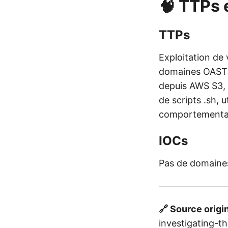
🧠 TTPs 
TTPs
Exploitation de
domaines OAST p
depuis AWS S3, 
de scripts .sh, 
comportemental
IOCs
Pas de domaines/
🔗 Source origi
investigating-t