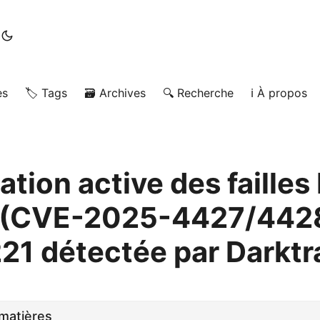
es
🏷️ Tags
🗃️ Archives
🔍 Recherche
ℹ️ À propos
ation active des failles 
(CVE-2025-4427/4428
1 détectée par Darktr
matières