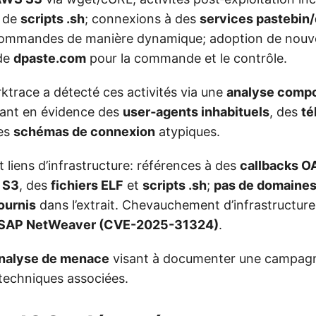
 de
scripts .sh
; connexions à des
services pastebin
commandes de manière dynamique; adoption de nouvel
de
dpaste.com
pour la commande et le contrôle.
ktrace a détecté ces activités via une
analyse comp
tant en évidence des
user‑agents inhabituels
, des
té
es
schémas de connexion
atypiques.
 liens d’infrastructure: références à des
callbacks O
 S3
, des
fichiers ELF
et
scripts .sh
;
pas de domaines
ournis
dans l’extrait. Chevauchement d’infrastructure
SAP NetWeaver (CVE-2025-31324)
.
nalyse de menace
visant à documenter une campagne
 techniques associées.