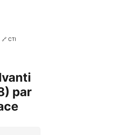
🔗 CTI
Ivanti
) par
ace