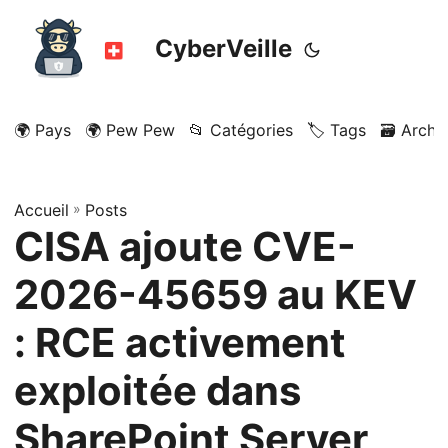
CyberVeille
🌍 Pays
🌍 Pew Pew
📂 Catégories
🏷️ Tags
🗃️ Archi
Accueil
»
Posts
CISA ajoute CVE-
2026-45659 au KEV
: RCE activement
exploitée dans
SharePoint Server