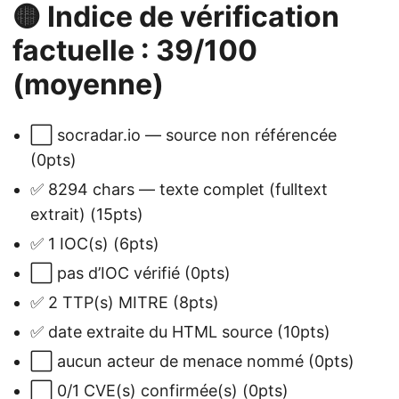
🟡 Indice de vérification
factuelle : 39/100
(moyenne)
⬜ socradar.io — source non référencée
(0pts)
✅ 8294 chars — texte complet (fulltext
extrait) (15pts)
✅ 1 IOC(s) (6pts)
⬜ pas d’IOC vérifié (0pts)
✅ 2 TTP(s) MITRE (8pts)
✅ date extraite du HTML source (10pts)
⬜ aucun acteur de menace nommé (0pts)
⬜ 0/1 CVE(s) confirmée(s) (0pts)