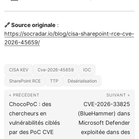
🔗 Source originale
:
https://socradar.io/blog/cisa-sharepoint-rce-cve-
2026-45659/
CISA KEV
Cve-2026-45659
IOC
SharePoint RCE
TTP
Désérialisation
« PRÉCÉDENT
SUIVANT »
ChocoPoC : des
CVE-2026-33825
chercheurs en
(BlueHammer) dans
vulnérabilités ciblés
Microsoft Defender
par des PoC CVE
exploitée dans des