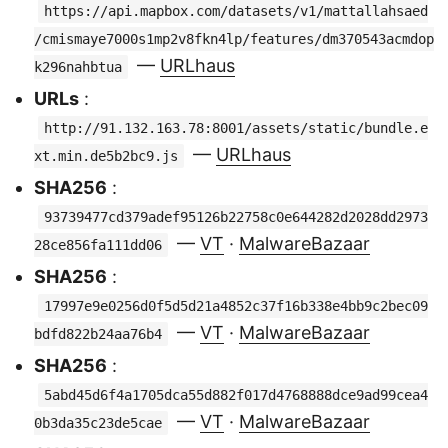
https://api.mapbox.com/datasets/v1/mattallahsaed
/cmismaye7000s1mp2v8fkn4lp/features/dm370543acmdop
—
URLhaus
k296nahbtua
URLs
:
http://91.132.163.78:8001/assets/static/bundle.e
—
URLhaus
xt.min.de5b2bc9.js
SHA256
:
93739477cd379adef95126b22758c0e644282d2028dd2973
—
VT
·
MalwareBazaar
28ce856fa111dd06
SHA256
:
17997e9e0256d0f5d5d21a4852c37f16b338e4bb9c2bec09
—
VT
·
MalwareBazaar
bdfd822b24aa76b4
SHA256
:
5abd45d6f4a1705dca55d882f017d4768888dce9ad99cea4
—
VT
·
MalwareBazaar
0b3da35c23de5cae