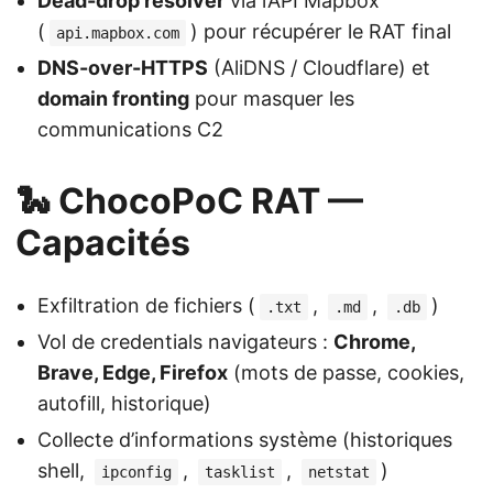
Dead-drop resolver
via l’API Mapbox
(
) pour récupérer le RAT final
api.mapbox.com
DNS-over-HTTPS
(AliDNS / Cloudflare) et
domain fronting
pour masquer les
communications C2
🐍 ChocoPoC RAT —
Capacités
Exfiltration de fichiers (
,
,
)
.txt
.md
.db
Vol de credentials navigateurs :
Chrome,
Brave, Edge, Firefox
(mots de passe, cookies,
autofill, historique)
Collecte d’informations système (historiques
shell,
,
,
)
ipconfig
tasklist
netstat