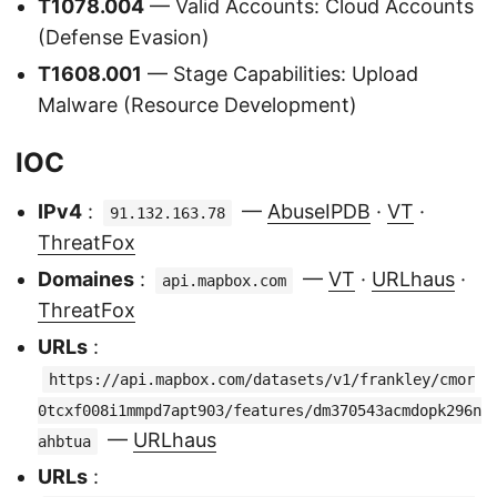
T1078.004
— Valid Accounts: Cloud Accounts
(Defense Evasion)
T1608.001
— Stage Capabilities: Upload
Malware (Resource Development)
IOC
IPv4
:
—
AbuseIPDB
·
VT
·
91.132.163.78
ThreatFox
Domaines
:
—
VT
·
URLhaus
·
api.mapbox.com
ThreatFox
URLs
:
https://api.mapbox.com/datasets/v1/frankley/cmor
0tcxf008i1mmpd7apt903/features/dm370543acmdopk296n
—
URLhaus
ahbtua
URLs
: