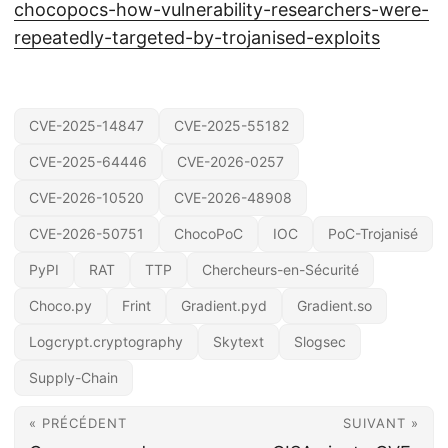
chocopocs-how-vulnerability-researchers-were-
repeatedly-targeted-by-trojanised-exploits
CVE-2025-14847
CVE-2025-55182
CVE-2025-64446
CVE-2026-0257
CVE-2026-10520
CVE-2026-48908
CVE-2026-50751
ChocoPoC
IOC
PoC-Trojanisé
PyPI
RAT
TTP
Chercheurs-en-Sécurité
Choco.py
Frint
Gradient.pyd
Gradient.so
Logcrypt.cryptography
Skytext
Slogsec
Supply-Chain
« PRÉCÉDENT
SUIVANT »