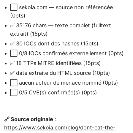
⬜ sekoia.com — source non référencée
(0pts)
✅ 35176 chars — texte complet (fulltext
extrait) (15pts)
✅ 30 IOCs dont des hashes (15pts)
⬜ 0/8 IOCs confirmés externellement (0pts)
✅ 18 TTPs MITRE identifiées (15pts)
✅ date extraite du HTML source (10pts)
⬜ aucun acteur de menace nommé (0pts)
⬜ 0/5 CVE(s) confirmée(s) (0pts)
🔗 Source originale
:
https://www.sekoia.com/blog/dont-eat-the-