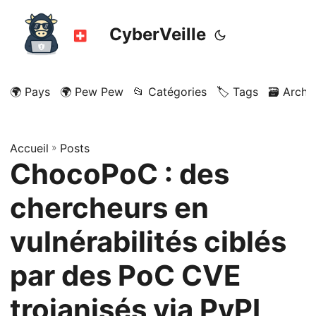
CyberVeille
🌍 Pays
🌍 Pew Pew
📂 Catégories
🏷️ Tags
🗃️ Archi
Accueil
»
Posts
ChocoPoC : des
chercheurs en
vulnérabilités ciblés
par des PoC CVE
trojanisés via PyPI