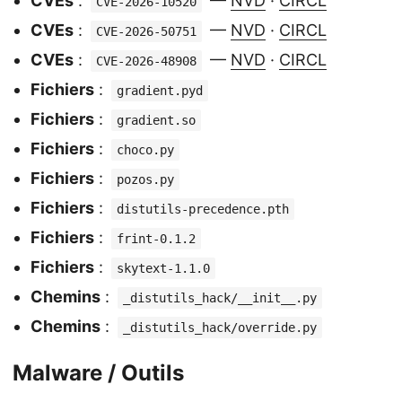
CVEs
:
—
NVD
·
CIRCL
CVE-2026-10520
CVEs
:
—
NVD
·
CIRCL
CVE-2026-50751
CVEs
:
—
NVD
·
CIRCL
CVE-2026-48908
Fichiers
:
gradient.pyd
Fichiers
:
gradient.so
Fichiers
:
choco.py
Fichiers
:
pozos.py
Fichiers
:
distutils-precedence.pth
Fichiers
:
frint-0.1.2
Fichiers
:
skytext-1.1.0
Chemins
:
_distutils_hack/__init__.py
Chemins
:
_distutils_hack/override.py
Malware / Outils