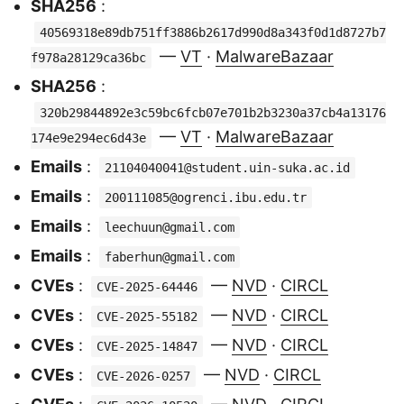
SHA256
:
40569318e89db751ff3886b2617d990d8a343f0d1d8727b7
—
VT
·
MalwareBazaar
f978a28129ca36bc
SHA256
:
320b29844892e3c59bc6fcb07e701b2b3230a37cb4a13176
—
VT
·
MalwareBazaar
174e9e294ec6d43e
Emails
:
21104040041@student.uin-suka.ac.id
Emails
:
200111085@ogrenci.ibu.edu.tr
Emails
:
leechuun@gmail.com
Emails
:
faberhun@gmail.com
CVEs
:
—
NVD
·
CIRCL
CVE-2025-64446
CVEs
:
—
NVD
·
CIRCL
CVE-2025-55182
CVEs
:
—
NVD
·
CIRCL
CVE-2025-14847
CVEs
:
—
NVD
·
CIRCL
CVE-2026-0257