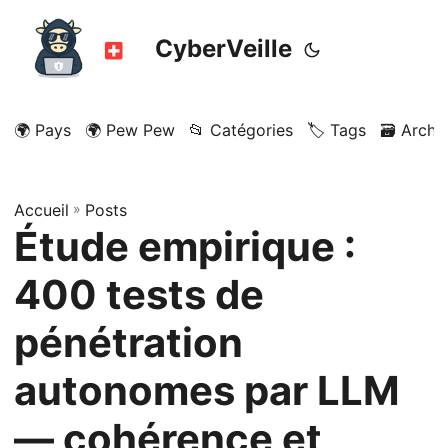
CyberVeille
🌍 Pays
🌍 Pew Pew
📂 Catégories
🏷️ Tags
🗃️ Archi
Accueil
»
Posts
Étude empirique :
400 tests de
pénétration
autonomes par LLM
— cohérence et