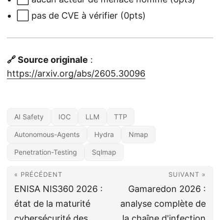
⬜ pas de CVE à vérifier (0pts)
🔗 Source originale
:
https://arxiv.org/abs/2605.30096
AI Safety
IOC
LLM
TTP
Autonomous-Agents
Hydra
Nmap
Penetration-Testing
Sqlmap
« PRÉCÉDENT
SUIVANT »
ENISA NIS360 2026 :
Gamaredon 2026 :
état de la maturité
analyse complète de
cybersécurité des
la chaîne d'infection