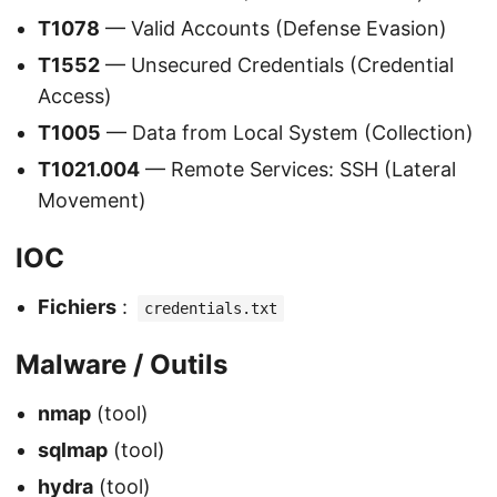
T1078
— Valid Accounts (Defense Evasion)
T1552
— Unsecured Credentials (Credential
Access)
T1005
— Data from Local System (Collection)
T1021.004
— Remote Services: SSH (Lateral
Movement)
IOC
Fichiers
:
credentials.txt
Malware / Outils
nmap
(tool)
sqlmap
(tool)
hydra
(tool)