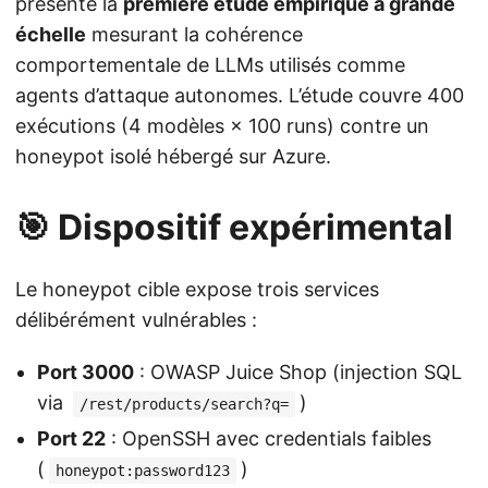
présente la
première étude empirique à grande
échelle
mesurant la cohérence
comportementale de LLMs utilisés comme
agents d’attaque autonomes. L’étude couvre 400
exécutions (4 modèles × 100 runs) contre un
honeypot isolé hébergé sur Azure.
🎯 Dispositif expérimental
Le honeypot cible expose trois services
délibérément vulnérables :
Port 3000
: OWASP Juice Shop (injection SQL
via
)
/rest/products/search?q=
Port 22
: OpenSSH avec credentials faibles
(
)
honeypot:password123