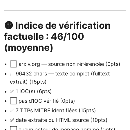
🟡 Indice de vérification
factuelle : 46/100
(moyenne)
⬜ arxiv.org — source non référencée (0pts)
✅ 96432 chars — texte complet (fulltext
extrait) (15pts)
✅ 1 IOC(s) (6pts)
⬜ pas d’IOC vérifié (0pts)
✅ 7 TTPs MITRE identifiées (15pts)
✅ date extraite du HTML source (10pts)
⬜ aucun acteur de menace nommé (0pts)