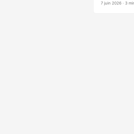
mesurant la coh
7 juin 2026
· 3 mi
L’étude couvre 4
Dispositif expér
OWASP Juice Shop
faibles (honeypo
Les 4 modèles te
(OpenAI), qwen2.
exécution-observ