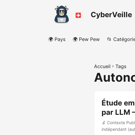
CyberVeille
🌍 Pays
🌍 Pew Pew
📂 Catégori
Accueil
»
Tags
Auton
Étude em
par LLM —
🔬 Contexte Publ
indépendant (aut