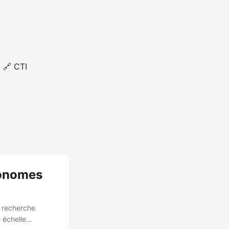
🔗 CTI
tonomes
e recherche
 échelle