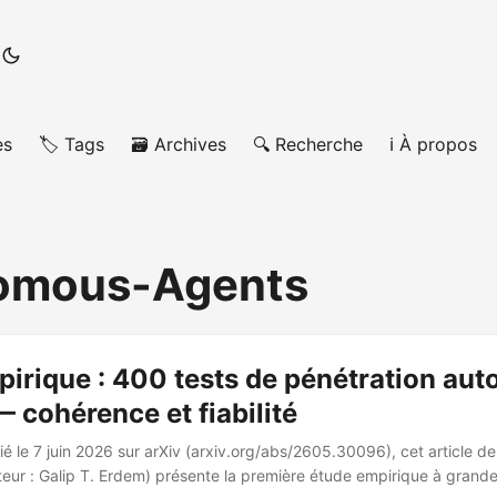
es
🏷️ Tags
🗃️ Archives
🔍 Recherche
ℹ️ À propos
omous-Agents
pirique : 400 tests de pénétration au
 cohérence et fiabilité
ié le 7 juin 2026 sur arXiv (arxiv.org/abs/2605.30096), cet article d
eur : Galip T. Erdem) présente la première étude empirique à grande