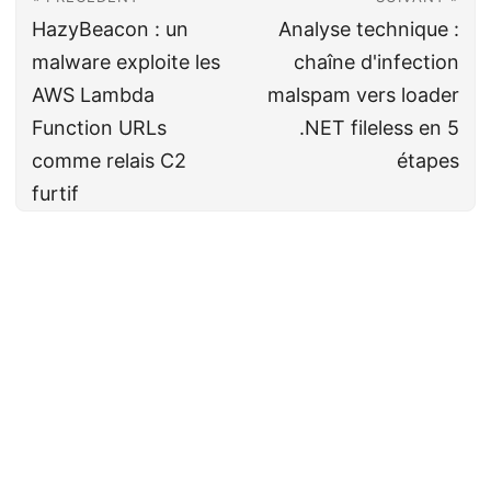
HazyBeacon : un
Analyse technique :
malware exploite les
chaîne d'infection
AWS Lambda
malspam vers loader
Function URLs
.NET fileless en 5
comme relais C2
étapes
furtif
Cyberveille
CC BY-NC-SA 4.0
· Fait avec ❤️&🍺 par
Decio
·
Powered by
Hugo
&
PaperMod