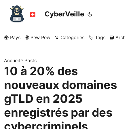
CyberVeille
🌍 Pays
🌍 Pew Pew
📂 Catégories
🏷️ Tags
🗃️ Archi
Accueil
»
Posts
10 à 20% des
nouveaux domaines
gTLD en 2025
enregistrés par des
cybercriminels