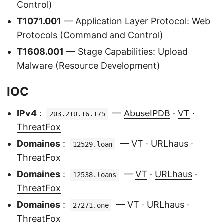
Control)
T1071.001
— Application Layer Protocol: Web
Protocols (Command and Control)
T1608.001
— Stage Capabilities: Upload
Malware (Resource Development)
IOC
IPv4
:
—
AbuseIPDB
·
VT
·
203.210.16.175
ThreatFox
Domaines
:
—
VT
·
URLhaus
·
12529.loan
ThreatFox
Domaines
:
—
VT
·
URLhaus
·
12538.loans
ThreatFox
Domaines
:
—
VT
·
URLhaus
·
27271.one
ThreatFox