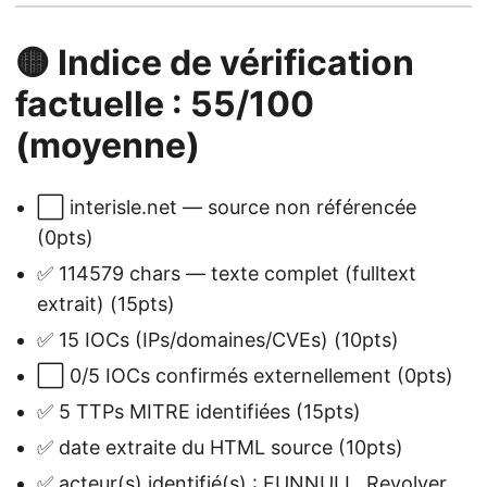
🟡 Indice de vérification
factuelle : 55/100
(moyenne)
⬜ interisle.net — source non référencée
(0pts)
✅ 114579 chars — texte complet (fulltext
extrait) (15pts)
✅ 15 IOCs (IPs/domaines/CVEs) (10pts)
⬜ 0/5 IOCs confirmés externellement (0pts)
✅ 5 TTPs MITRE identifiées (15pts)
✅ date extraite du HTML source (10pts)
✅ acteur(s) identifié(s) : FUNNULL, Revolver