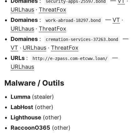
Domaines
:
—
VT
·
security-apps-25597.bond
URLhaus
·
ThreatFox
Domaines
:
—
VT
·
work-abroad-18297.bond
URLhaus
·
ThreatFox
Domaines
:
—
cremation-services-37263.bond
VT
·
URLhaus
·
ThreatFox
URLs
:
—
http://e-zpass.com-etcww.loan/
URLhaus
Malware / Outils
Lumma
(stealer)
LabHost
(other)
Lighthouse
(other)
RaccoonO365
(other)