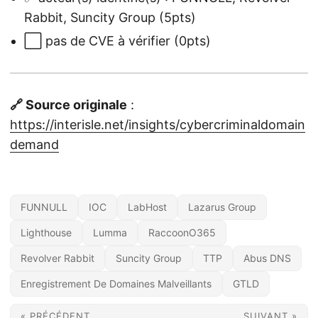
Rabbit, Suncity Group (5pts)
⬜ pas de CVE à vérifier (0pts)
🔗 Source originale
:
https://interisle.net/insights/cybercriminaldomain
demand
FUNNULL
IOC
LabHost
Lazarus Group
Lighthouse
Lumma
RaccoonO365
Revolver Rabbit
Suncity Group
TTP
Abus DNS
Enregistrement De Domaines Malveillants
GTLD
« PRÉCÉDENT
SUIVANT »