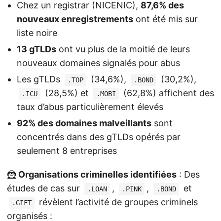
Chez un registrar (NICENIC),
87,6% des
nouveaux enregistrements
ont été mis sur
liste noire
13 gTLDs
ont vu plus de la moitié de leurs
nouveaux domaines signalés pour abus
Les gTLDs
(34,6%),
(30,2%),
.TOP
.BOND
(28,5%) et
(62,8%) affichent des
.ICU
.MOBI
taux d’abus particulièrement élevés
92% des domaines malveillants
sont
concentrés dans des gTLDs opérés par
seulement 8 entreprises
🦹
Organisations criminelles identifiées
: Des
études de cas sur
,
,
et
.LOAN
.PINK
.BOND
révèlent l’activité de groupes criminels
.GIFT
organisés :