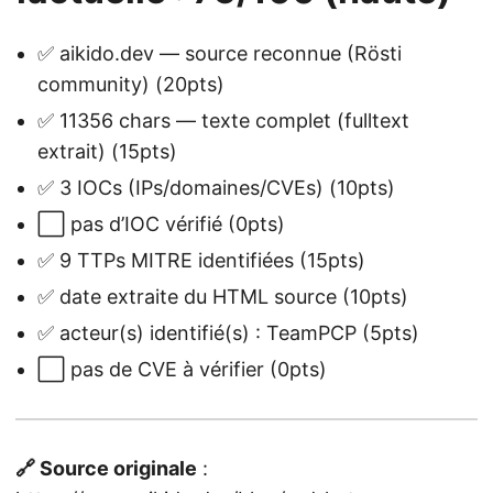
✅ aikido.dev — source reconnue (Rösti
community) (20pts)
✅ 11356 chars — texte complet (fulltext
extrait) (15pts)
✅ 3 IOCs (IPs/domaines/CVEs) (10pts)
⬜ pas d’IOC vérifié (0pts)
✅ 9 TTPs MITRE identifiées (15pts)
✅ date extraite du HTML source (10pts)
✅ acteur(s) identifié(s) : TeamPCP (5pts)
⬜ pas de CVE à vérifier (0pts)
🔗 Source originale
: