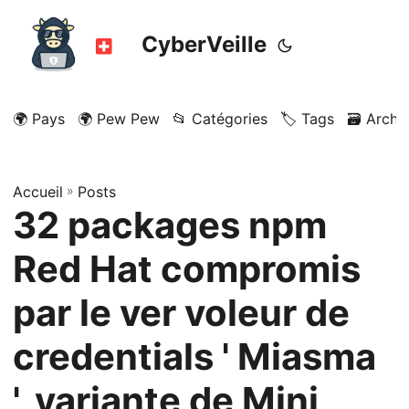
CyberVeille
🌍 Pays
🌍 Pew Pew
📂 Catégories
🏷️ Tags
🗃️ Archi
Accueil
»
Posts
32 packages npm
Red Hat compromis
par le ver voleur de
credentials ' Miasma
', variante de Mini