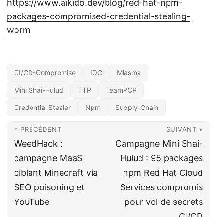
https://www.aikido.dev/blog/red-hat-npm-
packages-compromised-credential-stealing-
worm
CI/CD-Compromise
IOC
Miasma
Mini Shai-Hulud
TTP
TeamPCP
Credential Stealer
Npm
Supply-Chain
« PRÉCÉDENT
SUIVANT »
WeedHack :
Campagne Mini Shai-
campagne MaaS
Hulud : 95 packages
ciblant Minecraft via
npm Red Hat Cloud
SEO poisoning et
Services compromis
YouTube
pour vol de secrets
CI/CD