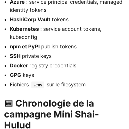
Azure
: service principal credentials, managed
identity tokens
HashiCorp Vault
tokens
Kubernetes
: service account tokens,
kubeconfig
npm et PyPI
publish tokens
SSH
private keys
Docker
registry credentials
GPG
keys
Fichiers
sur le filesystem
.env
📅 Chronologie de la
campagne Mini Shai-
Hulud