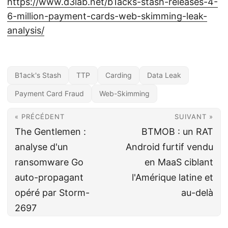
https://www.d3lab.net/b1acks-stash-releases-4-
6-million-payment-cards-web-skimming-leak-
analysis/
B1ack's Stash
TTP
Carding
Data Leak
Payment Card Fraud
Web-Skimming
« PRÉCÉDENT
SUIVANT »
The Gentlemen :
BTMOB : un RAT
analyse d'un
Android furtif vendu
ransomware Go
en MaaS ciblant
auto-propagant
l'Amérique latine et
opéré par Storm-
au-delà
2697