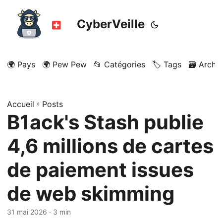
CyberVeille
🌍 Pays
🌍 Pew Pew
📂 Catégories
🏷️ Tags
🗃️ Archi
Accueil
»
Posts
B1ack's Stash publie
4,6 millions de cartes
de paiement issues
de web skimming
31 mai 2026
· 3 min