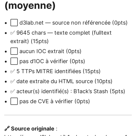
(moyenne)
⬜ d3lab.net — source non référencée (0pts)
✅ 9645 chars — texte complet (fulltext
extrait) (15pts)
⬜ aucun IOC extrait (0pts)
⬜ pas d’IOC à vérifier (0pts)
✅ 5 TTPs MITRE identifiées (15pts)
✅ date extraite du HTML source (10pts)
✅ acteur(s) identifié(s) : B1ack’s Stash (5pts)
⬜ pas de CVE à vérifier (0pts)
🔗 Source originale
: