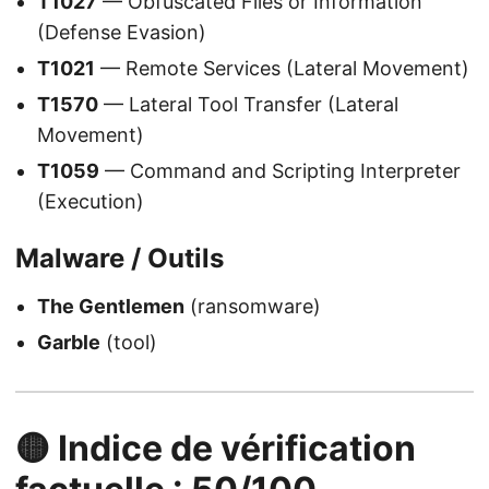
T1027
— Obfuscated Files or Information
(Defense Evasion)
T1021
— Remote Services (Lateral Movement)
T1570
— Lateral Tool Transfer (Lateral
Movement)
T1059
— Command and Scripting Interpreter
(Execution)
Malware / Outils
The Gentlemen
(ransomware)
Garble
(tool)
🟡 Indice de vérification