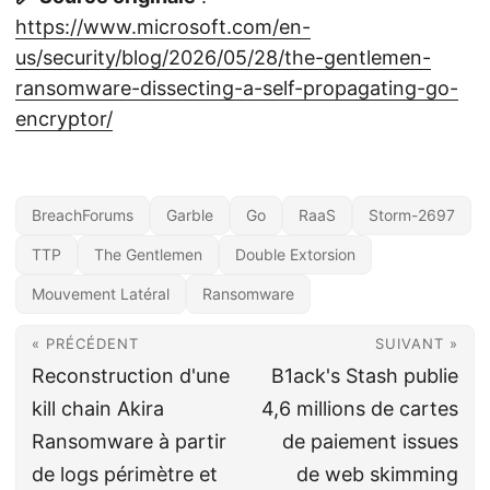
https://www.microsoft.com/en-
us/security/blog/2026/05/28/the-gentlemen-
ransomware-dissecting-a-self-propagating-go-
encryptor/
BreachForums
Garble
Go
RaaS
Storm-2697
TTP
The Gentlemen
Double Extorsion
Mouvement Latéral
Ransomware
« PRÉCÉDENT
SUIVANT »
Reconstruction d'une
B1ack's Stash publie
kill chain Akira
4,6 millions de cartes
Ransomware à partir
de paiement issues
de logs périmètre et
de web skimming