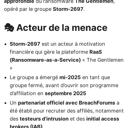
approfondie
du ransomware
The Gentlemen
,
opéré par le groupe
Storm-2697
.
🎭 Acteur de la menace
Storm-2697
est un acteur à motivation
financière qui gère la plateforme
RaaS
(Ransomware-as-a-Service)
« The Gentlemen
»
Le groupe a émergé
mi-2025
en tant que
groupe fermé, avant d’ouvrir son programme
d’affiliation en
septembre 2025
Un
partenariat officiel avec BreachForums
a
été établi pour recruter des affiliés, notamment
des
testeurs d’intrusion
et des
initial access
brokers (IAB)