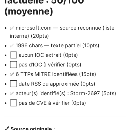
factuelle : 50/100
(moyenne)
✅ microsoft.com — source reconnue (liste
interne) (20pts)
✅ 1996 chars — texte partiel (10pts)
⬜ aucun IOC extrait (0pts)
⬜ pas d’IOC à vérifier (0pts)
✅ 6 TTPs MITRE identifiées (15pts)
⬜ date RSS ou approximée (0pts)
✅ acteur(s) identifié(s) : Storm-2697 (5pts)
⬜ pas de CVE à vérifier (0pts)
🔗 Source originale
: