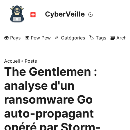
CyberVeille
🌍 Pays
🌍 Pew Pew
📂 Catégories
🏷️ Tags
🗃️ Archi
Accueil
»
Posts
The Gentlemen :
analyse d'un
ransomware Go
auto-propagant
opéré par Storm-