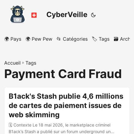
CyberVeille
🌍 Pays
🌍 Pew Pew
📂 Catégories
🏷️ Tags
🗃️ Archi
Accueil
»
Tags
Payment Card Fraud
B1ack's Stash publie 4,6 millions
de cartes de paiement issues de
web skimming
🗓️ Contexte Le 18 mai 2026, le marketplace criminel
B1ack’s Stash a publié sur un forum underground un