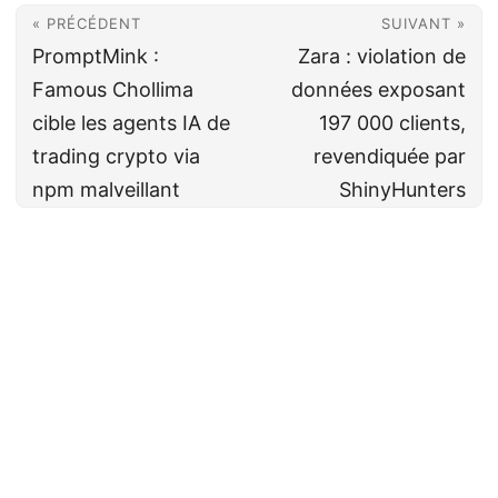
« PRÉCÉDENT
SUIVANT »
PromptMink :
Zara : violation de
Famous Chollima
données exposant
cible les agents IA de
197 000 clients,
trading crypto via
revendiquée par
npm malveillant
ShinyHunters
Cyberveille
CC BY-NC-SA 4.0
· Fait avec ❤️&🍺 par
Decio
·
Powered by
Hugo
&
PaperMod