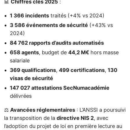
📊
Chiffres clés 2025
:
1 366 incidents
traités (+4% vs 2024)
3 586 événements de sécurité
(+43% vs
2024)
84 762 rapports d’audits automatisés
658 agents
, budget de
44,2 M€
hors masse
salariale
369 qualifications
,
499 certifications
,
130
visas de sécurité
147 027 attestations SecNumacadémie
délivrées
⚖️
Avancées réglementaires
: L’ANSSI a poursuivi
la transposition de la
directive NIS 2
, avec
l’adoption du projet de loi en première lecture au