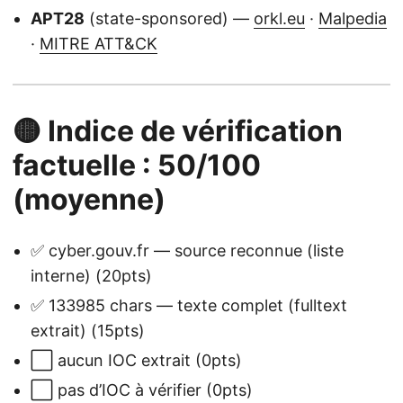
APT28
(state-sponsored) —
orkl.eu
·
Malpedia
·
MITRE ATT&CK
🟡 Indice de vérification
factuelle : 50/100
(moyenne)
✅ cyber.gouv.fr — source reconnue (liste
interne) (20pts)
✅ 133985 chars — texte complet (fulltext
extrait) (15pts)
⬜ aucun IOC extrait (0pts)
⬜ pas d’IOC à vérifier (0pts)