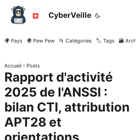
CyberVeille
🌍 Pays
🌍 Pew Pew
📂 Catégories
🏷️ Tags
🗃️ Archi
Accueil
»
Posts
Rapport d'activité
2025 de l'ANSSI :
bilan CTI, attribution
APT28 et
orientations