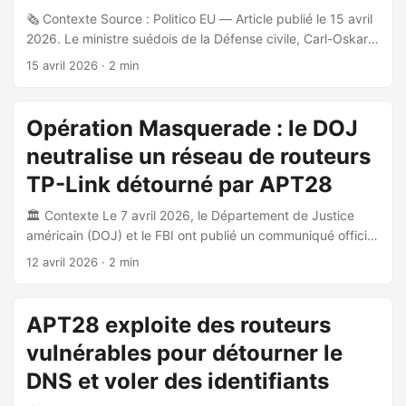
publicité numérique. ...
🗞️ Contexte Source : Politico EU — Article publié le 15 avril
2026. Le ministre suédois de la Défense civile, Carl-Oskar
Bohlin, a tenu une conférence de presse à Stockholm pour
15 avril 2026
· 2 min
alerter sur l’évolution des cyberattaques russes ciblant les
infrastructures critiques européennes. ⚠️ Évolution de la
menace Selon le ministre, les groupes pro-russes ont opéré
Opération Masquerade : le DOJ
un changement de tactique significatif : ils sont passés
neutralise un réseau de routeurs
d’attaques par déni de service (DDoS) à des cyberattaques
destructives visant des organisations en Europe. Ce
TP-Link détourné par APT28
changement est qualifié de comportement « plus risqué et
🏛️ Contexte Le 7 avril 2026, le Département de Justice
plus imprudent » susceptible d’entraîner des dommages
américain (DOJ) et le FBI ont publié un communiqué officiel
sociétaux réels. ...
annonçant la conclusion de l’Opération Masquerade, une
12 avril 2026
· 2 min
opération technique autorisée par un tribunal visant à
neutraliser un réseau de routeurs compromis sur le territoire
américain. 🎯 Acteur de la menace L’opération cible l’Unité
APT28 exploite des routeurs
militaire 26165 du GRU (Direction principale du
vulnérables pour détourner le
renseignement militaire russe), connue sous les alias
APT28, Sofacy Group, Forest Blizzard, Pawn Storm, Fancy
DNS et voler des identifiants
Bear et Sednit. Cette unité est classifiée comme acteur