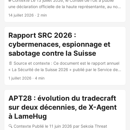
🌐 Contexte Le 13 juillet 2026, le Conseil de l’UE a publié
une déclaration officielle de la haute représentante, au nom
de l’Union européenne, dénonçant le cyberécosystème
14 juillet 2026
· 2 min
malveillant de la Russie ciblant l’UE, ses États membres et
des partenaires internationaux, dont l’Ukraine. 🎯
Attribution et acteurs identifiés L’UE attribue formellement
Rapport SRC 2026 :
au 16e Centre du Service fédéral de sécurité (FSB) russe le
cybermenaces, espionnage et
contrôle de plusieurs groupes de cybermenaces, dont le
groupe Turla. Le cyberécosystème russe dénoncé englobe
sabotage contre la Suisse
: ...
📄 Source et contexte : Ce document est le rapport annuel
« La Sécurité de la Suisse 2026 » publié par le Service de
renseignement de la Confédération (SRC), clôturé en
1 juillet 2026
· 4 min
mai/juin 2026. Il couvre l’ensemble des menaces pesant sur
la Suisse dans les domaines du terrorisme, de l’espionnage,
de la prolifération et des infrastructures critiques, avec une
APT28 : évolution du tradecraft
dimension cyber significative. 🌐 Environnement stratégique
sur deux décennies, de X-Agent
et cybermenaces : Le rapport identifie la Russie comme la
menace la plus sérieuse et la plus aiguë pour la sécurité
à LameHug
européenne. La Russie a fortement intensifié son conflit
🔍 Contexte Publié le 11 juin 2026 par Sekoia Threat
hybride en Europe, incluant des cyberattaques, des actes