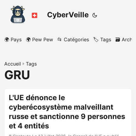
CyberVeille
🌍 Pays
🌍 Pew Pew
📂 Catégories
🏷️ Tags
🗃️ Archi
Accueil
»
Tags
GRU
L'UE dénonce le
cyberécosystème malveillant
russe et sanctionne 9 personnes
et 4 entités