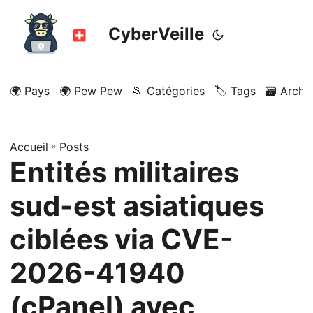
CyberVeille
🌍 Pays
🌍 Pew Pew
📂 Catégories
🏷️ Tags
🗃️ Archi
Accueil
»
Posts
Entités militaires
sud-est asiatiques
ciblées via CVE-
2026-41940
(cPanel) avec