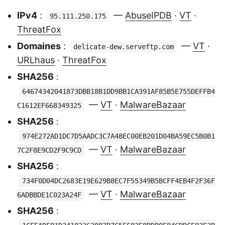
IPv4
:
—
AbuseIPDB
·
VT
·
95.111.250.175
ThreatFox
Domaines
:
—
VT
·
delicate-dew.serveftp.com
URLhaus
·
ThreatFox
SHA256
:
64674342041873DBB18B1DD9BB1CA391AF85B5E755DEFFB4
—
VT
·
MalwareBazaar
C1612EF668349325
SHA256
:
974E272AD1DC7D5AADC3C7A48EC00EB201D04BA59EC5B0B1
—
VT
·
MalwareBazaar
7C2F8E9CD2F9C9CD
SHA256
:
734F0D04DC2683E19E629B8EC7F55349B5BCFF4EB4F2F36F
—
VT
·
MalwareBazaar
6ADBBDE1C023A24F
SHA256
: