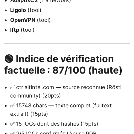
AdaptixC2
(framework)
Ligolo
(tool)
OpenVPN
(tool)
lftp
(tool)
🟢 Indice de vérification
factuelle : 87/100 (haute)
✅ ctrlaltintel.com — source reconnue (Rösti
community) (20pts)
✅ 15748 chars — texte complet (fulltext
extrait) (15pts)
✅ 15 IOCs dont des hashes (15pts)
✅ 2/5 IOCs confirmés (AbuseIPDB,