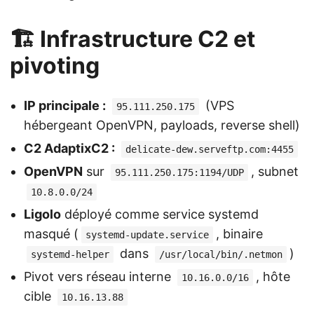
🏗️ Infrastructure C2 et
pivoting
IP principale :
(VPS
95.111.250.175
hébergeant OpenVPN, payloads, reverse shell)
C2 AdaptixC2 :
delicate-dew.serveftp.com:4455
OpenVPN
sur
, subnet
95.111.250.175:1194/UDP
10.8.0.0/24
Ligolo
déployé comme service systemd
masqué (
, binaire
systemd-update.service
dans
)
systemd-helper
/usr/local/bin/.netmon
Pivot vers réseau interne
, hôte
10.16.0.0/16
cible
10.16.13.88