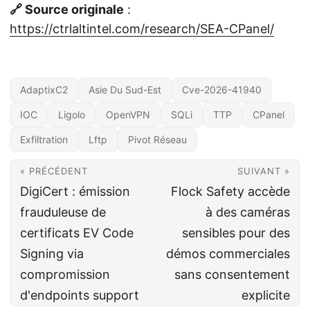
🔗 Source originale
:
https://ctrlaltintel.com/research/SEA-CPanel/
AdaptixC2
Asie Du Sud-Est
Cve-2026-41940
IOC
Ligolo
OpenVPN
SQLi
TTP
CPanel
Exfiltration
Lftp
Pivot Réseau
« PRÉCÉDENT
SUIVANT »
DigiCert : émission
Flock Safety accède
frauduleuse de
à des caméras
certificats EV Code
sensibles pour des
Signing via
démos commerciales
compromission
sans consentement
d'endpoints support
explicite