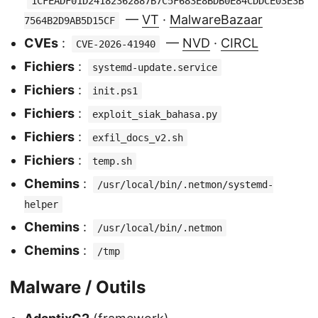
1CFEADF01D24182362887B7C5F683E8BDB0E84CDDCE03E3B
—
VT
·
MalwareBazaar
7564B2D9AB5D15CF
CVEs
:
—
NVD
·
CIRCL
CVE-2026-41940
Fichiers
:
systemd-update.service
Fichiers
:
init.ps1
Fichiers
:
exploit_siak_bahasa.py
Fichiers
:
exfil_docs_v2.sh
Fichiers
:
temp.sh
Chemins
:
/usr/local/bin/.netmon/systemd-
helper
Chemins
:
/usr/local/bin/.netmon
Chemins
:
/tmp
Malware / Outils