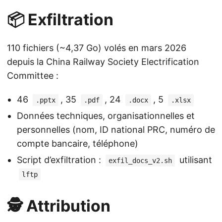
📦 Exfiltration
110 fichiers (~4,37 Go) volés en mars 2026
depuis la China Railway Society Electrification
Committee :
46
, 35
, 24
, 5
.pptx
.pdf
.docx
.xlsx
Données techniques, organisationnelles et
personnelles (nom, ID national PRC, numéro de
compte bancaire, téléphone)
Script d’exfiltration :
utilisant
exfil_docs_v2.sh
lftp
🕵️ Attribution