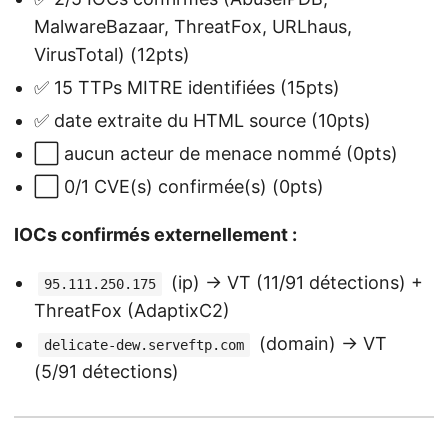
MalwareBazaar, ThreatFox, URLhaus,
VirusTotal) (12pts)
✅ 15 TTPs MITRE identifiées (15pts)
✅ date extraite du HTML source (10pts)
⬜ aucun acteur de menace nommé (0pts)
⬜ 0/1 CVE(s) confirmée(s) (0pts)
IOCs confirmés externellement :
(ip) → VT (11/91 détections) +
95.111.250.175
ThreatFox (AdaptixC2)
(domain) → VT
delicate-dew.serveftp.com
(5/91 détections)