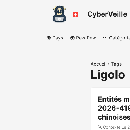
CyberVeille
🌍 Pays
🌍 Pew Pew
📂 Catégori
Accueil
»
Tags
Ligolo
Entités m
2026-419
chinoise
🔍 Contexte Le 2 