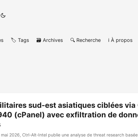
es
🏷️ Tags
🗃️ Archives
🔍 Recherche
ℹ️ À propos
ilitaires sud-est asiatiques ciblées vi
40 (cPanel) avec exfiltration de don
s
mai 2026, Ctrl-Alt-Intel publie une analyse de threat research basée 