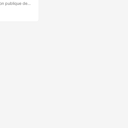
ion publique de
 après 11.40),
a ciblé
pine Government
y of Natural
que du Sud et
ions chinoises du
’attaque
ssions WHM en
uthentifié. ...