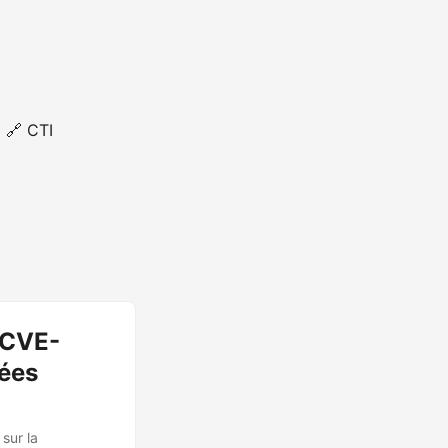
🔗 CTI
a CVE-
nées
sur la