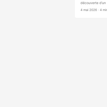
découverte d’un s
CVE-2026-41940, 
4 mai 2026
· 4 mi
initialement doc
principalement :
Arsenal, Departm
Resources and En
États-Unis Un po
secteur ferroviai
Exploitation CVE
injectant des val