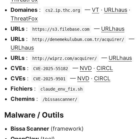
Domaines
:
—
VT
·
URLhaus
·
cs2.ip.thc.org
ThreatFox
URLs
:
—
URLhaus
https://s3.filebase.com
URLs
:
—
http://denemekulubum.com.tr/acquirer/
URLhaus
URLs
:
—
URLhaus
http://wiprz.com/acquirer/
CVEs
:
—
NVD
·
CIRCL
CVE-2025-55182
CVEs
:
—
NVD
·
CIRCL
CVE-2025-9501
Fichiers
:
claude_env_fix.sh
Chemins
:
/bissascanner/
Malware / Outils
Bissa Scanner
(framework)
OpenClaw
(tool)