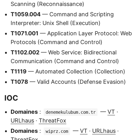
Scanning (Reconnaissance)
T1059.004
— Command and Scripting
Interpreter: Unix Shell (Execution)
T1071.001
— Application Layer Protocol: Web
Protocols (Command and Control)
T1102.002
— Web Service: Bidirectional
Communication (Command and Control)
T1119
— Automated Collection (Collection)
T1078
— Valid Accounts (Defense Evasion)
IOC
Domaines
:
—
VT
·
denemekulubum.com.tr
URLhaus
·
ThreatFox
Domaines
:
—
VT
·
URLhaus
·
wiprz.com
ThreatFox