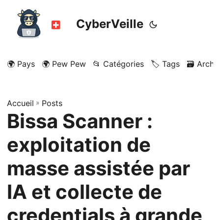
CyberVeille
🌍 Pays
🌍 Pew Pew
📂 Catégories
🏷️ Tags
🗃️ Archi
Accueil
»
Posts
Bissa Scanner :
exploitation de
masse assistée par
IA et collecte de
credentials à grande