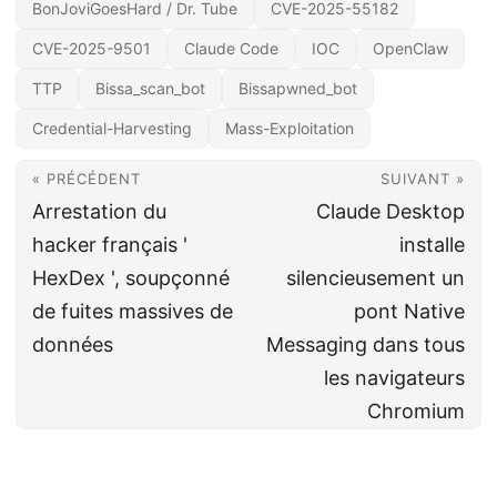
BonJoviGoesHard / Dr. Tube
CVE-2025-55182
CVE-2025-9501
Claude Code
IOC
OpenClaw
TTP
Bissa_scan_bot
Bissapwned_bot
Credential-Harvesting
Mass-Exploitation
« PRÉCÉDENT
SUIVANT »
Arrestation du
Claude Desktop
hacker français '
installe
HexDex ', soupçonné
silencieusement un
de fuites massives de
pont Native
données
Messaging dans tous
les navigateurs
Chromium