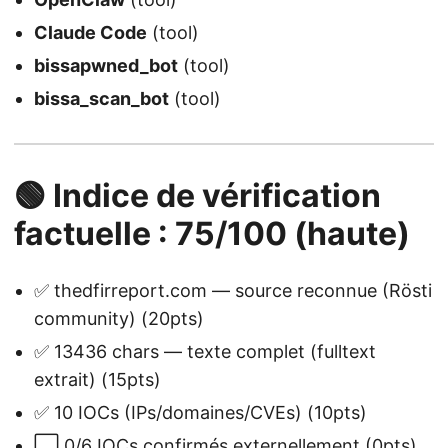
Claude Code
(tool)
bissapwned_bot
(tool)
bissa_scan_bot
(tool)
🟢 Indice de vérification
factuelle : 75/100 (haute)
✅ thedfirreport.com — source reconnue (Rösti
community) (20pts)
✅ 13436 chars — texte complet (fulltext
extrait) (15pts)
✅ 10 IOCs (IPs/domaines/CVEs) (10pts)
⬜ 0/6 IOCs confirmés externellement (0pts)