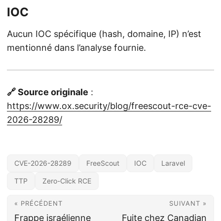
IOC
Aucun IOC spécifique (hash, domaine, IP) n’est
mentionné dans l’analyse fournie.
🔗 Source originale
:
https://www.ox.security/blog/freescout-rce-cve-
2026-28289/
CVE-2026-28289
FreeScout
IOC
Laravel
TTP
Zero-Click RCE
« PRÉCÉDENT
SUIVANT »
Frappe israélienne
Fuite chez Canadian