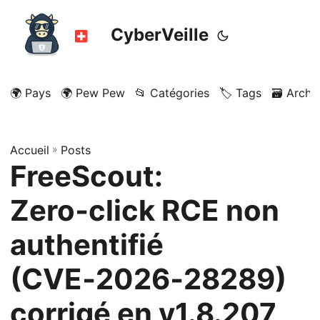
CyberVeille
🌍 Pays
🌍 Pew Pew
📂 Catégories
🏷️ Tags
🗃️ Archi
Accueil
»
Posts
FreeScout:
Zero‑click RCE non
authentifié
(CVE‑2026‑28289)
corrigé en v1.8.207