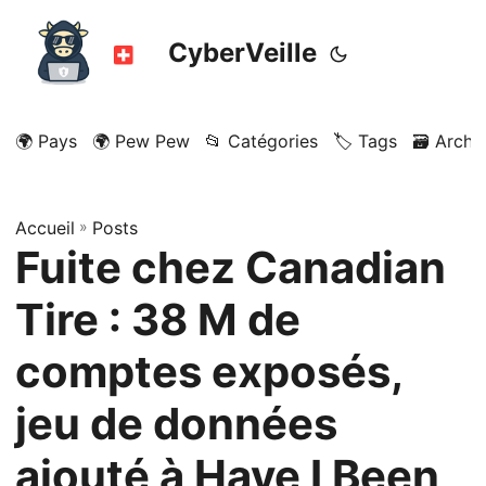
CyberVeille
🌍 Pays
🌍 Pew Pew
📂 Catégories
🏷️ Tags
🗃️ Archi
Accueil
»
Posts
Fuite chez Canadian
Tire : 38 M de
comptes exposés,
jeu de données
ajouté à Have I Been